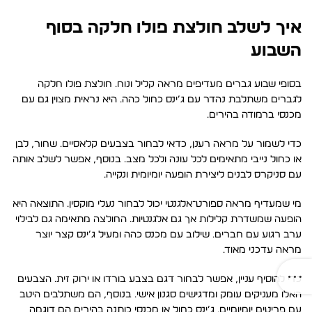
איך לשלב חולצת פולו חלקה בסוף
השבוע
בסופי שבוע גברים מעדיפים מראה קליל ונוח. חולצת פולו חלקה
לגברים משתלבת נהדר עם ג’ינס כחול כהה. היא נראית מצוין גם עם
מכנסי ברמודה בהירים.
כדי לשמור על מראה רענן, כדאי לבחור בצבעים קלאסיים. שחור, לבן
או כחול נייבי מתאימים לכל עונה ולכל מצב. בנוסף, אפשר לשלב אותה
עם סניקרס לבנים ליצירת הופעה יומיומית ונקייה.
מי שמעדיף מראה ספורט־אלגנטי יכול לבחור נעלי מוקסין. התוצאה היא
הופעה שמשדרת קלילות אך גם אלגנטיות. החולצה מתאימה גם לבילוי
ערב רגוע עם חברים. שילוב עם מכנס כהה ומעיל ג’ינס קצר יוצר
מראה עדכני מאוד.
כדי להוסיף עניין, אפשר לבחור דגם בצבע בורדו או ירוק זית. הצבעים
האלו מעניקים עומק ומדגישים סגנון אישי. בנוסף, הם משתלבים היטב
עם פריטים יומיומיים. ג’ינס כחול או מכנסי כותנה בהירים הם דוגמה