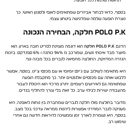
תחושת שלמות לכל הופעה.
בנוסף, כדאי לבחור אביזרים שמתאימים לאופי ולסגנון האישי. כך
נוצרת הופעה שלמה שמדגישה ביטחון עצמי.
POLO P.K חלקה, הבחירה הנכונה
הדגם
POLO P.K חלקה
הוא דוגמה מצוינת לפריט חובה בארון. הוא
מיוצר מבד איכותי ונעים, שמורכב מ 94% כותנה ו 6% ספנדקס. בזכות
הגזרה המדויקת, החולצה מחמיאה לגברים בכל מבנה גוף.
היא מתאימה לשילוב עם ג’ינס יומיומי או עם מכנסי צ’ינו. בנוסף, אפשר
ללבוש אותה עם מכנסיים אלגנטיים יותר. כך מתקבלת הופעה
שמתאימה גם לאירועים רשמיים. יתרון מרכזי הוא היכולת לעבור
מהעבודה ישירות לבילוי ערב. כל זאת בלי צורך להחליף בגדים.
מדובר בחולצת פולו חלקה לגברים שמחברת בין נוחות לאופנה. היא
מעניקה לגבר המודרני אפשרות ליהנות ממראה עדכני בכל מצב.
בנוסף, היא נשמרת לאורך זמן וממשיכה להיראות חדשה גם אחרי
שימוש רב.