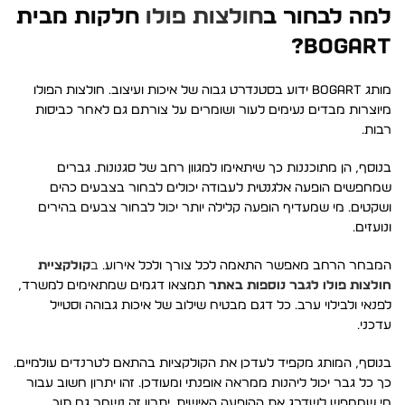
למה לבחור ב
חולצות פולו
חלקות מבית
Bogart?
מותג Bogart ידוע בסטנדרט גבוה של איכות ועיצוב. חולצות הפולו
מיוצרות מבדים נעימים לעור ושומרים על צורתם גם לאחר כביסות
רבות.
בנוסף, הן מתוכננות כך שיתאימו למגוון רחב של סגנונות. גברים
שמחפשים הופעה אלגנטית לעבודה יכולים לבחור בצבעים כהים
ושקטים. מי שמעדיף הופעה קלילה יותר יכול לבחור צבעים בהירים
ונועזים.
המבחר הרחב מאפשר התאמה לכל צורך ולכל אירוע.
ב
קולקציית
חולצות פולו לגבר נוספות באתר
תמצאו דגמים שמתאימים למשרד,
לפנאי ולבילוי ערב. כל דגם מבטיח שילוב של איכות גבוהה וסטייל
עדכני.
בנוסף, המותג מקפיד לעדכן את הקולקציות בהתאם לטרנדים עולמיים.
כך כל גבר יכול ליהנות ממראה אופנתי ומעודכן. זהו יתרון חשוב עבור
מי שמחפש לשדרג את ההופעה האישית. יתרון זה נשמר גם תוך