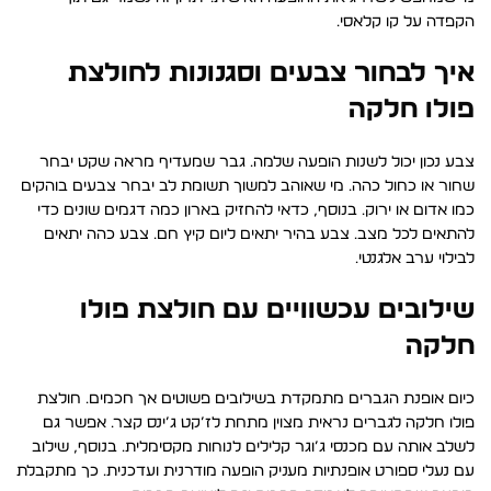
הקפדה על קו קלאסי.
איך לבחור צבעים וסגנונות לחולצת
פולו חלקה
צבע נכון יכול לשנות הופעה שלמה. גבר שמעדיף מראה שקט יבחר
שחור או כחול כהה. מי שאוהב למשוך תשומת לב יבחר צבעים בוהקים
כמו אדום או ירוק. בנוסף, כדאי להחזיק בארון כמה דגמים שונים כדי
להתאים לכל מצב. צבע בהיר יתאים ליום קיץ חם. צבע כהה יתאים
לבילוי ערב אלגנטי.
שילובים עכשוויים עם חולצת פולו
חלקה
כיום אופנת הגברים מתמקדת בשילובים פשוטים אך חכמים. חולצת
פולו חלקה לגברים נראית מצוין מתחת לז’קט ג’ינס קצר. אפשר גם
לשלב אותה עם מכנסי ג’וגר קלילים לנוחות מקסימלית. בנוסף, שילוב
עם נעלי ספורט אופנתיות מעניק הופעה מודרנית ועדכנית. כך מתקבלת