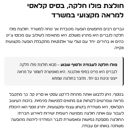
חולצת פולו חלקה, בסיס קלאסי
למראה מקצועי במשרד
גברים רבים מחפשים הופעה מכובדת אך נוחה למשרד. חולצת פולו
חלקה לגברים היא פתרון מושלם. היא מתאימה לשילוב עם מכנסי צ’ינו
כהים או בהירים. יחד עם נעלי עור אלגנטיות מתקבלת הופעה מקצועית
ונקייה.
– מבוא חולצת פולו חלקה
פולו חלקה לעבודה ולסוף שבוע
לגברים היא פריט בסיסי ואלגנטי. היא מאפשרת לשמור על מראה
ייצוגי ונינוח גם יחד. מדובר בחולצה שמתא
בנוסף, ניתן ללבוש אותה מתחת לז’קט עסקי או סריג קל. כך מתקבל
מראה שמרשים לקוחות וגם מתאים לפגישות פנימיות. בזכות העיצוב
הקלאסי, היא משדרת ביטחון עצמי ומקצועיות. יתרון נוסף הוא היכולת
לעבור עם אותה חולצה מפגישה רשמית ישירות לאירוע חברתי.
החולצה מספקת גמישות ומאפשרת לגבר המודרני ליהנות מהופעה
משתנה באותו יום עבודה.