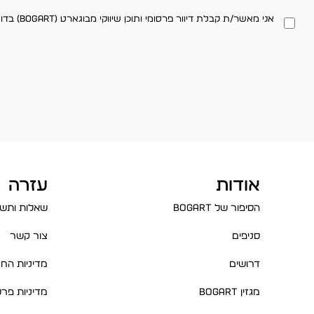
אני מאשר/ת קבלת דיוור פרסומי ותוכן שיווקי מבוגארט (BOGART) בדוא"ל ו/או במסרון, בהתאם למדיניות הפרטיות באתר. ניתן לבטל את ההסכמה בכל עת.
אודות
עזרה
הסיפור של BOGART
שאלות ותשו
סניפים
צור קשר
דרושים
מדיניות החז
מגזין BOGART
מדיניות פרט