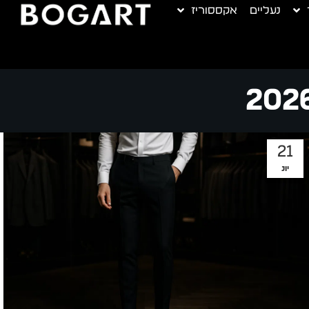
נעליים
אקססוריז
21
יונ