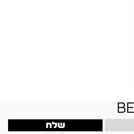
be
שלח