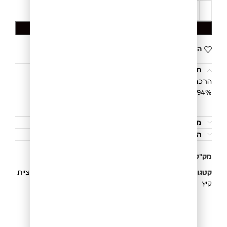
הוספה לסל
הוסף לרשימת המשאלות
תיאור
הרכב הבד:
94% כותנה | 6% ספנדקס
משלוחים והחזרות
הוראות כביסה
מק"ט:
811326040L
קטגוריות:
New Collection
,
חולצות
,
חולצות פולו
,
קולקציית
קיץ