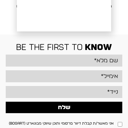
חולצה ש.א מודפסת CF
חולצה ש.ק הדפס עלים
₪
189.00
₪
229.00
be the first to
know
שלח
אני מאשר/ת קבלת דיוור פרסומי ותוכן שיווקי מבוגארט (BOGART)