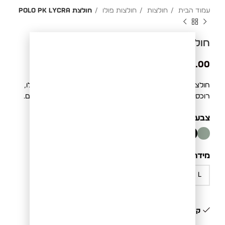
עמוד הבית
חולצות
חולצות פולו
חולצת POLO PK LYCRA
חולצת POLO PK LYCRA
₪
229.00
חולצת POLO PK, במגוון צבעים, עם פאץ ייחודי בקדמת הפולו,
רוכסן עדין למראה מוקפד, וצווארון מלא בסטייל, ללוק המושלם.
צבע
BLACK
מידה
קיים במלאי