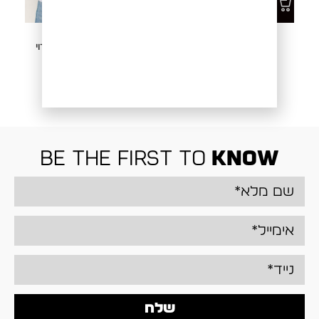
T SHIRT ROMA
חולצה מכופתרת קורדורוי
שרוול ארוך SHIRT
CORDAROY
₪
229.00
אזל מהמלאי
be the first to
know
שלח