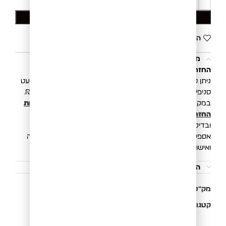
הוספה לסל
הוסף לרשימת המשאלות
משלוחים והחזרות
החזרת פריטים הינה פשוטה, קלה ונוחה.
ניתן להחליף/להחזיר את הפריט בכל סניפי רשת בוגארט (למעט
סניפי Outlet) או באמצעות איסוף ע״י שליח בעלות של 20 ₪.
במקרה של החזרת פריט, תקבלו זיכוי כספי בהתאם ל
מדיניות
החזרות והחלפות
. החזר כספי יושלם לאחר קבלת הפריטים
ובדיקתם במשרדינו.
אספקת המשלוח הינה 3 עד 10 ימי עסקים מיום ביצוע העסקה
ואישור חברת האשראי.
הוראות כביסה
מק"ט:
811440040L
קטגוריות:
New Collection
,
חולצות