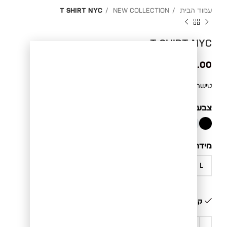
עמוד הבית
New Collection
T SHIRT NYC
T SHIRT NYC
₪
229.00
טישרט NYC בסטייל ניו יורקי. בד איכותי ונוח לקיץ.
צבע
BLACK
מידה
קיים במלאי