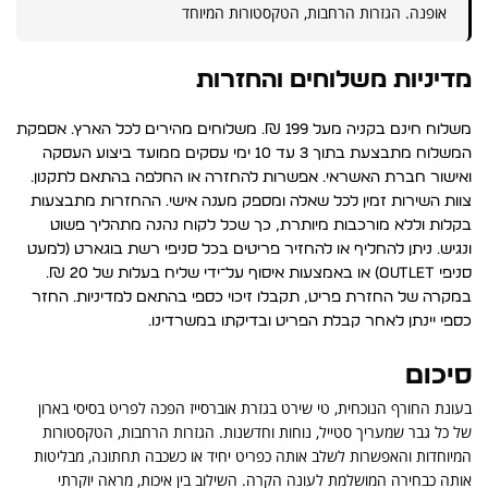
אופנה. הגזרות הרחבות, הטקסטורות המיוחד
מדיניות משלוחים והחזרות
משלוח חינם בקניה מעל 199 ₪. משלוחים מהירים לכל הארץ. אספקת
המשלוח מתבצעת בתוך 3 עד 10 ימי עסקים ממועד ביצוע העסקה
ואישור חברת האשראי. אפשרות להחזרה או החלפה בהתאם לתקנון.
צוות השירות זמין לכל שאלה ומספק מענה אישי. ההחזרות מתבצעות
בקלות וללא מורכבות מיותרת, כך שכל לקוח נהנה מתהליך פשוט
ונגיש. ניתן להחליף או להחזיר פריטים בכל סניפי רשת בוגארט (למעט
סניפי Outlet) או באמצעות איסוף על־ידי שליח בעלות של 20 ₪.
במקרה של החזרת פריט, תקבלו זיכוי כספי בהתאם למדיניות. החזר
כספי יינתן לאחר קבלת הפריט ובדיקתו במשרדינו.
סיכום
בעונת החורף הנוכחית, טי שירט בגזרת אוברסייז הפכה לפריט בסיסי בארון
של כל גבר שמעריך סטייל, נוחות וחדשנות. הגזרות הרחבות, הטקסטורות
המיוחדות והאפשרות לשלב אותה כפריט יחיד או כשכבה תחתונה, מבליטות
אותה כבחירה המושלמת לעונה הקרה. השילוב בין איכות, מראה יוקרתי