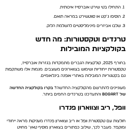
התחילו בטי שירט אוברסייז איכותית.
הוסיפו ג’קט או סווטשירט במראה תואם.
שלבו אביזרים מינימליסטיים להשלמת הלוק.
טרנדים וטקסטורות: מה חדש
בקולקציות המובילות
בחורף 2025, קולקציות הגברים מתמקדות בגזרות אוברסייז,
טקסטורות ייחודיות ושימוש בצווארונים מעוצבים. מגמות אלו משתקפות
גם בקטגוריות המובילות באתרי אופנה בינלאומיים.
מעוניינים להתרשם מהקולקציה החדשה?
בקרו בקולקציה החדשה
של BOGART
והתעדכנו בטרנדים החמים ביותר.
וופל, ריב וצווארון פנדרו
חולצות עם טקסטורת וופל או ריב וצווארון פנדרו מעניקות מראה ייחודי
ומוקפד. מעבר לכך, שילוב כפתורים בצווארון מוסיף טאץ’ מחויט