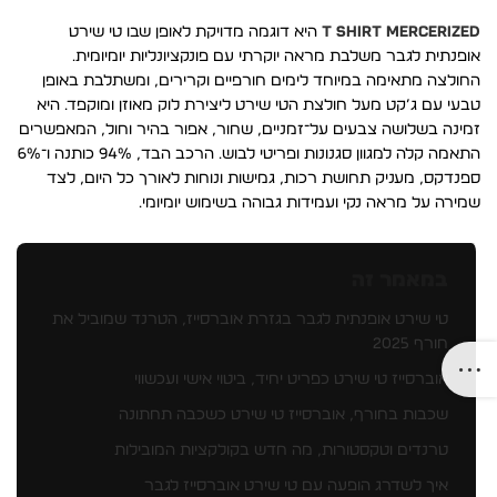
T SHIRT MERCERIZED
היא דוגמה מדויקת לאופן שבו טי שירט
אופנתית לגבר משלבת מראה יוקרתי עם פונקציונליות יומיומית.
החולצה מתאימה במיוחד לימים חורפיים וקרירים, ומשתלבת באופן
טבעי עם ג’קט מעל חולצת הטי שירט ליצירת לוק מאוזן ומוקפד. היא
זמינה בשלושה צבעים על־זמניים, שחור, אפור בהיר וחול, המאפשרים
התאמה קלה למגוון סגנונות ופריטי לבוש. הרכב הבד, 94% כותנה ו־6%
ספנדקס, מעניק תחושת רכות, גמישות ונוחות לאורך כל היום, לצד
שמירה על מראה נקי ועמידות גבוהה בשימוש יומיומי.
במאמר זה
טי שירט אופנתית לגבר בגזרת אוברסייז, הטרנד שמוביל את
חורף 2025
אוברסייז טי שירט כפריט יחיד, ביטוי אישי ועכשווי
שכבות בחורף, אוברסייז טי שירט כשכבה תחתונה
טרנדים וטקסטורות, מה חדש בקולקציות המובילות
איך לשדרג הופעה עם טי שירט אוברסייז לגבר