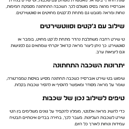
עונת החורף בישראל מאפשרת משחק עם שכבות, וטי שירט בגזרת
אוברסייז מהווה בסיס מושלם לכך. השכבה התחתונה מספקת חמימות,
נוחות ומראה מגובש גם מתחת לג’קטים מחויטים או סווטשירטים.
שילוב עם ג’קטים וסווטשירטים
טי שירט רחבה משתלבת נהדר מתחת לג’קט מחויט, בומבר או
סווטשירט. כך ניתן ליצור מראה קז’ואל יוקרתי שמתאים גם לפגישות
וגם ליציאות ערב.
יתרונות השכבה התחתונה
שימוש בטי שירט אוברסייז כשכבה תחתונה מסייע בוויסות טמפרטורה,
שומר על מראה מסודר ומאפשר להוסיף או להסיר שכבות בקלות.
טיפים לשילוב נכון של שכבות
כדי להשיג מראה אלגנטי, מומלץ להקפיד על גוונים משלימים בין הטי
שירט לשכבות העליונות. מעבר לכך, בחירה בבדים איכותיים תבטיח
עמידות ונוחות לאורך כל היום.