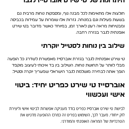
היתרונות של טי שירט אוברסייז לגבר
חולצות אלו מתאימות לכל מבנה גוף, ומספקות נוחות מרבית גם
בשעות פעילות וגם במנוחה. גזרות אלו שומרות על עמידות בכביסה
ומבטיחות מראה רענן לאורך זמן, במיוחד כאשר מדובר בטי שירט
אופנתית לגבר בגזרה רחבה.
שילוב בין נוחות לסטייל יוקרתי
טי שירט אופנתית לגבר בגזרת אוברסייז מאפשרת לשדרג כל הופעה
מבלי לוותר על תחושת נוחות. השילוב בין בד איכותי לעיצוב מוקפד
הופך אותה לבחירה מושלמת לגבר הישראלי שמעריך יוקרה וסטייל.
אוברסייז טי שירט כפריט יחיד: ביטוי
אישי ועכשווי
לבישת טי שירט אוברסייז כפריט בודד מעניקה אפשרות לביטוי אישי וליצירת
לוק ייחודי. מעבר לכך, השימוש בפריט זה כמרכז ההופעה מדגיש את
הטרנדיות של המראה האופנתי והמודרני.