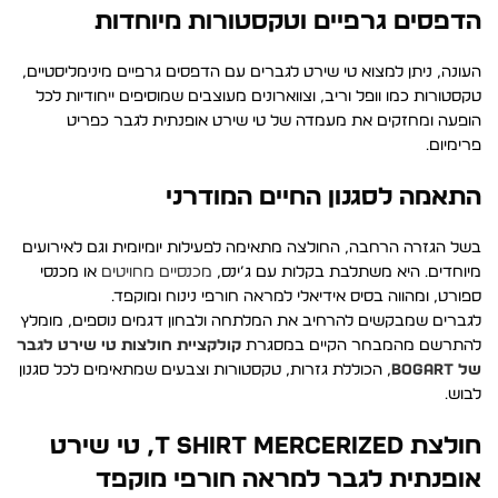
הדפסים גרפיים וטקסטורות מיוחדות
העונה, ניתן למצוא טי שירט לגברים עם הדפסים גרפיים מינימליסטיים,
טקסטורות כמו וופל וריב, וצווארונים מעוצבים שמוסיפים ייחודיות לכל
הופעה ומחזקים את מעמדה של טי שירט אופנתית לגבר כפריט
פרימיום.
התאמה לסגנון החיים המודרני
בשל הגזרה הרחבה, החולצה מתאימה לפעילות יומיומית וגם לאירועים
מיוחדים. היא משתלבת בקלות עם ג’ינס,
מכנסיים מחויטים
או מכנסי
ספורט, ומהווה בסיס אידיאלי למראה חורפי נינוח ומוקפד.
לגברים שמבקשים להרחיב את המלתחה ולבחון דגמים נוספים, מומלץ
להתרשם מהמבחר הקיים במסגרת
קולקציית חולצות טי שירט לגבר
של BOGART
, הכוללת גזרות, טקסטורות וצבעים שמתאימים לכל סגנון
לבוש.
חולצת T SHIRT MERCERIZED, טי שירט
אופנתית לגבר למראה חורפי מוקפד