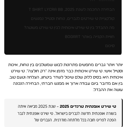
הבחירה החכמה לשנת 2025, T SHIRT LYCRA BB
קולקציית טי שירטים לגברים, נוחות וסטייל נפגשים
מה ההבדל בין טי שירט איכותית לבין טי שירט פשוטה?
חוויית הקנייה באתר BOGART
סיכום
יותר ויותר גברים מחפשים פתרונות לבוש שמשלבים בין נוחות, איכות
וסטייל אישי. טי שירט איכותית כבר מזמן אינה "רק חולצה". טי שירט
איכותית היא בסיס ללוק שלם שיכול לשדר ביטחון, הצלחה וטעם טוב.
בין אם מדובר ביום עבודה ארוך או מפגש חברתי, הבחירה הנכונה
עושה את ההבדל.
– שנת 2025 מביאה איתה
טי שירט אופנתית טרנדים 2025
בשורה אופנתית חדשה לגברים בישראל. טי שירט אופנתית לגבר
הפכה לפריט חובה בכל מלתחה מודרנית. הגברים של