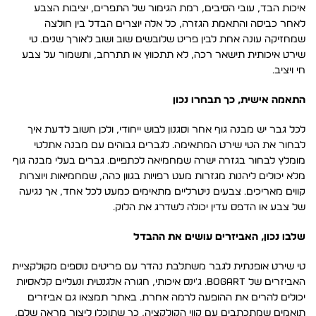
איכות הבד, עובי הסיבים, רמת הגימור של התפרים, יציבות הצבע
לאחר כביסה והתאמת הגזרה, כל אלה יוצרים הבדל בין חולצה
שמחזיקה עונה אחת לבין פריט שלובשים שוב ושוב לאורך שנים. טי
שירט איכותית תישאר רכה, לא תתכווץ או תתרחב, ותשמור על צבע
חי ויציב.
התאמה אישית, כך תבחרו נכון
לכל גבר יש מבנה גוף אחר וסגנון לבוש ייחודי, ולכן חשוב לדעת איך
לבחור את הטי שירט המתאימה. לגברים גבוהים עם מבנה אתלטי
מומלץ לבחור בגזרה ישרה שמחמיאה לכתפיים. גברים בעלי מבנה גוף
מלא יכולים ליהנות מגזרות מעט רפויות בגוון כהה, שמחמיאות ויוצרות
קווים מאריכים. צבעים ניטרליים מתאימים כמעט לכל אחד, אך נגיעה
של צבע או הדפס עדין יכולה לשדרג את הלוק.
שלבו נכון, האביזרים עושים את ההבדל
טי שירט אופנתית לגבר משתלבת נהדר עם פריטים נוספים מקולקציית
האביזרים של BOGART. ג'ינס איכותי, חגורה אלגנטית ונעליים קלאסיות
יכולים להרים את ההופעה לרמה אחרת. באתר תמצאו גם אביזרים
תואמים שמתכתבים עם קווי הקולקציה, כך שתוכלו ליצור מראה שלם,