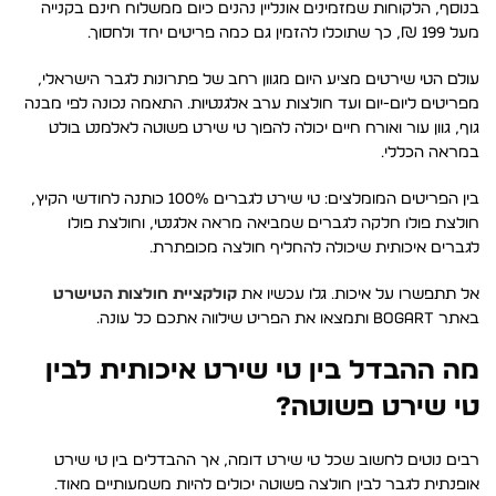
בנוסף, הלקוחות שמזמינים אונליין נהנים כיום ממשלוח חינם בקנייה
מעל 199 ₪, כך שתוכלו להזמין גם כמה פריטים יחד ולחסוך.
עולם הטי שירטים מציע היום מגוון רחב של פתרונות לגבר הישראלי,
מפריטים ליום-יום ועד חולצות ערב אלגנטיות. התאמה נכונה לפי מבנה
גוף, גוון עור ואורח חיים יכולה להפוך טי שירט פשוטה לאלמנט בולט
במראה הכללי.
בין הפריטים המומלצים: טי שירט לגברים 100% כותנה לחודשי הקיץ,
חולצת פולו חלקה לגברים שמביאה מראה אלגנטי, וחולצת פולו
לגברים איכותית שיכולה להחליף חולצה מכופתרת.
אל תתפשרו על איכות. גלו עכשיו את
קולקציית חולצות הטישרט
באתר BOGART ותמצאו את הפריט שילווה אתכם כל עונה.
מה ההבדל בין טי שירט איכותית לבין
טי שירט פשוטה?
רבים נוטים לחשוב שכל טי שירט דומה, אך ההבדלים בין טי שירט
אופנתית לגבר לבין חולצה פשוטה יכולים להיות משמעותיים מאוד.