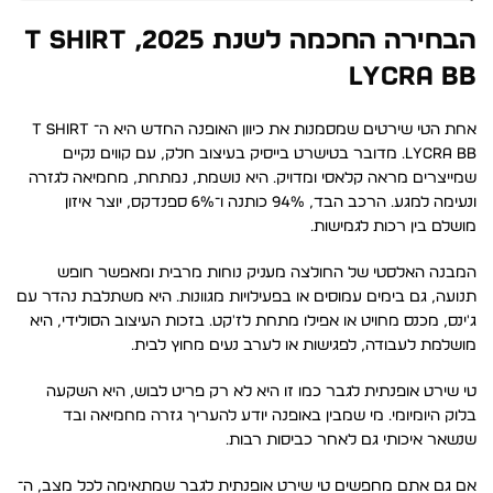
הבחירה החכמה לשנת 2025, T SHIRT
LYCRA BB
אחת הטי שירטים שמסמנות את כיוון האופנה החדש היא ה־ T SHIRT
LYCRA BB. מדובר בטישרט בייסיק בעיצוב חלק, עם קווים נקיים
שמייצרים מראה קלאסי ומדויק. היא נושמת, נמתחת, מחמיאה לגזרה
ונעימה למגע. הרכב הבד, 94% כותנה ו־6% ספנדקס, יוצר איזון
מושלם בין רכות לגמישות.
המבנה האלסטי של החולצה מעניק נוחות מרבית ומאפשר חופש
תנועה, גם בימים עמוסים או בפעילויות מגוונות. היא משתלבת נהדר עם
ג'ינס, מכנס מחויט או אפילו מתחת לז'קט. בזכות העיצוב הסולידי, היא
מושלמת לעבודה, לפגישות או לערב נעים מחוץ לבית.
טי שירט אופנתית לגבר כמו זו היא לא רק פריט לבוש, היא השקעה
בלוק היומיומי. מי שמבין באופנה יודע להעריך גזרה מחמיאה ובד
שנשאר איכותי גם לאחר כביסות רבות.
אם גם אתם מחפשים טי שירט אופנתית לגבר שמתאימה לכל מצב, ה־