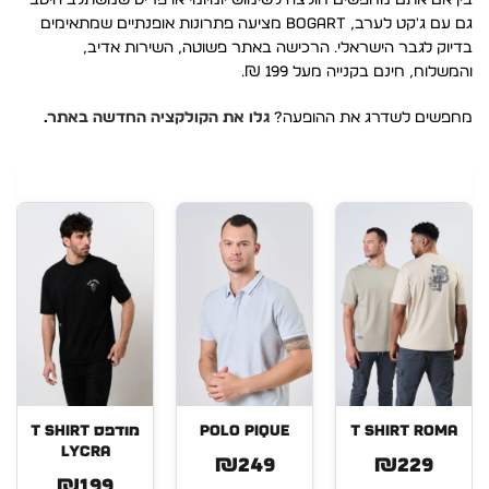
בין אם אתם מחפשים חולצה לשימוש יומיומי או פריט שמשתלב היטב
גם עם ג'קט לערב, BOGART מציעה פתרונות אופנתיים שמתאימים
בדיוק לגבר הישראלי. הרכישה באתר פשוטה, השירות אדיב,
והמשלוח, חינם בקנייה מעל 199 ₪.
מחפשים לשדרג את ההופעה?
גלו את הקולקציה החדשה באתר
.
T SHIRT ROMA
POLO PIQUE
מודפס T SHIRT
LYCRA
₪249
₪229
₪199