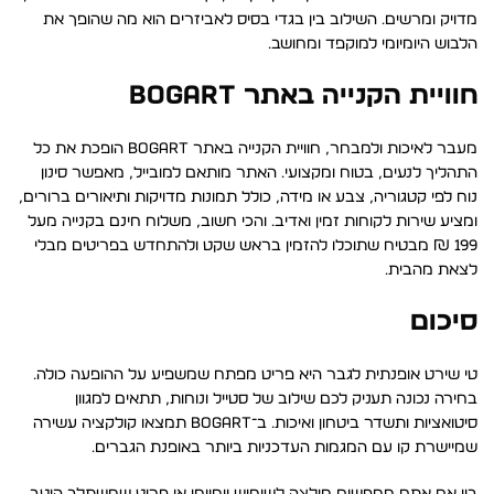
מדויק ומרשים. השילוב בין בגדי בסיס לאביזרים הוא מה שהופך את
הלבוש היומיומי למוקפד ומחושב.
חוויית הקנייה באתר BOGART
מעבר לאיכות ולמבחר, חוויית הקנייה באתר BOGART הופכת את כל
התהליך לנעים, בטוח ומקצועי. האתר מותאם למובייל, מאפשר סינון
נוח לפי קטגוריה, צבע או מידה, כולל תמונות מדויקות ותיאורים ברורים,
ומציע שירות לקוחות זמין ואדיב. והכי חשוב, משלוח חינם בקנייה מעל
199 ₪ מבטיח שתוכלו להזמין בראש שקט ולהתחדש בפריטים מבלי
לצאת מהבית.
סיכום
טי שירט אופנתית לגבר היא פריט מפתח שמשפיע על ההופעה כולה.
בחירה נכונה תעניק לכם שילוב של סטייל ונוחות, תתאים למגוון
סיטואציות ותשדר ביטחון ואיכות. ב־BOGART תמצאו קולקציה עשירה
שמיישרת קו עם המגמות העדכניות ביותר באופנת הגברים.