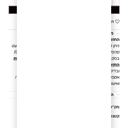
הוספה לסל
הוסף לרשימת המשאלות
משלוחים והחזרות
החזרת פריטים הינה פשוטה, קלה ונוחה.
ניתן להחליף/להחזיר את הפריט בכל סניפי רשת בוגארט (למעט
סניפי Outlet) או באמצעות איסוף ע״י שליח בעלות של 20 ₪.
במקרה של החזרת פריט, תקבלו זיכוי כספי בהתאם ל
מדיניות
החזרות והחלפות
. החזר כספי יושלם לאחר קבלת הפריטים
ובדיקתם במשרדינו.
אספקת המשלוח הינה 3 עד 10 ימי עסקים מיום ביצוע העסקה
ואישור חברת האשראי.
הוראות כביסה
מק"ט:
811445040L
קטגוריות:
חולצות
,
מוצרי פרומו
,
פרומו