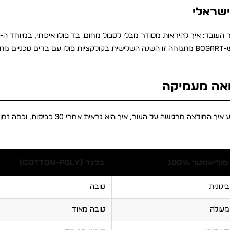
ישראלי
הקלאסי, מאוורר טוב יותר מחולצה מכופתרת ומונע הזעת יתר. זו הסיבה ש-Bogart מתמחה זו השנה השלישית בקולקציות פולו עם בדים ט
ואה מעמיקה
בחירת הבד היא ההחלטה החשובה ביותר ברכישת חולצת פולו. הבד קובע איך החולצה מרגישה על הע
פוליאסטר 100%
בלנד (COTTON-POLY)
בינונית
טובה
מעולה
טובה מאוד