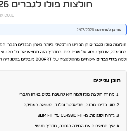
חולצות פולו לגברים 2026: מדריך מלא לבחירה ולסגנון
.co.il
2/07/2026
עודכן לאחרונה:
חולצות פולו לגברים
הן הפריט הוורסטילי ביותר בארון הבגדים הגברי המו
במסעדה, או סוף שבוע על שפת הים. במדריך הזה תמצאו את כל מה שצריך 
ולמה
בגדי גברים
איכותיים מהקולקציה של Bogart מובילים בקטגוריה הזו זו השנה השלישית ברציפות. עודכן לאחרונה: מאי 2026.
תוכן עניינים
מה זה חולצת פולו ולמה היא נחשבת בסיס בארון הגברי
סוגי בדים: כותנה, פוליאסטר ובלנד, השוואה מעמיקה
גזרות וסגנונות: מ-classic fit עד slim fit
איך מתאימים את המידה הנכונה, מדריך מעשי