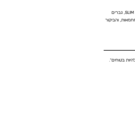
לא כל חולצות פולו לגברים מתאימות לכל סוג גוף. הנה טבלה מהירה להתאמה בין סוג הגוף לגזרה המומלצת: גברים רזים וגבוהים ייראו טוב יותר ב-slim fit, גברים
cl. זה לא עניין של צביטה אלא של מחמאות, והביקור
די כדי "להיות בטוחים".