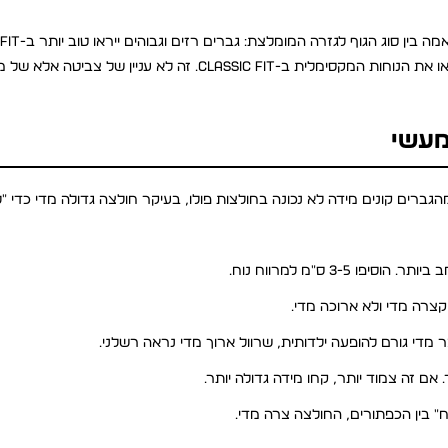
בעלי מבנה ממוצע יקבלו מחמאה מרגולר fit, וגברים עם בעלי כרס ימצאו את הנוחות המקסימלית ב-assic fit
מעשי
 סקירה של Levi Strauss & Co Research מ-2024, יותר מ-71% מהגברים קונים מידה לא נכונה בחולצות פולו, בעיקר חולצה גדולה מ
3- ס״מ למרווח נוח.
מדי גורם להופעה ילדותית, שרוול ארוך מדי נראה רשלני.
 אם זה צמוד יותר, קחו מידה גדולה יותר.
" בין הכפתורים, החולצה צרה מדי.