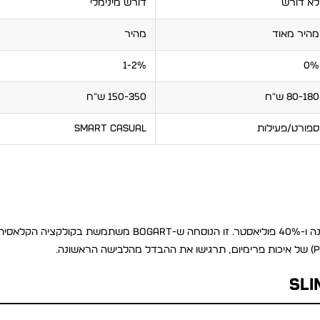
לא דורש
דורש מינימלי
מהיר מאוד
מהיר
1-2%
0%
80-180 ש״ח
150-350 ש״ח
ספורט/פעילות
smart casual
אם אתם מחפשים פולו אחד שיעבוד לכל מצב, בחרו בלנד עם 60% כותנה ו-40% פוליאסטר. זו הנוסחה ש