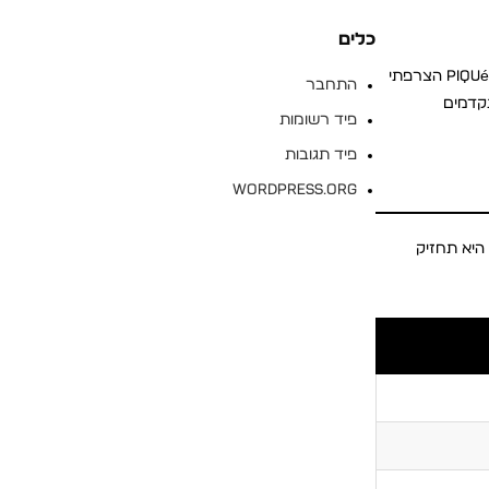
כלים
בארץ עם 8 חודשי קיץ, חולצת פולו פותרת את הדילמה הקבועה של הגבר העובד: איך להיראות מסודר מבלי לסבול מחום. בד פולו איכותי, במיוחד ה-piqué הצרפתי
התחבר
כניים מתקדמים
פיד רשומות
פיד תגובות
WordPress.org
ור, איך היא נראית אחרי 30 כביסות, וכמה זמן היא תחזיק