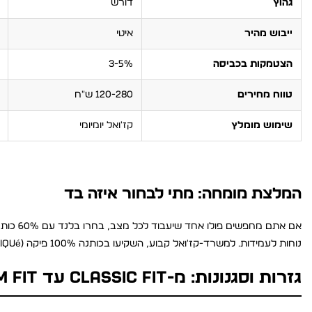
גהוץ
דורש
ייבוש מהיר
איטי
הצטמקות בכביסה
3-5%
טווח מחירים
120-280 ש״ח
שימוש מומלץ
קז'ואל יומיומי
המלצת מומחה: מתי לבחור איזה בד
נוחות לעמידות. למשרד-קז'ואל קבוע, השקיעו בכותנה 100% פיקה (piqué) של איכות פרימיום, תרגישו את ההבדל מהלבישה הראשונה.
גזרות וסגנונות: מ-classic fit עד slim fit