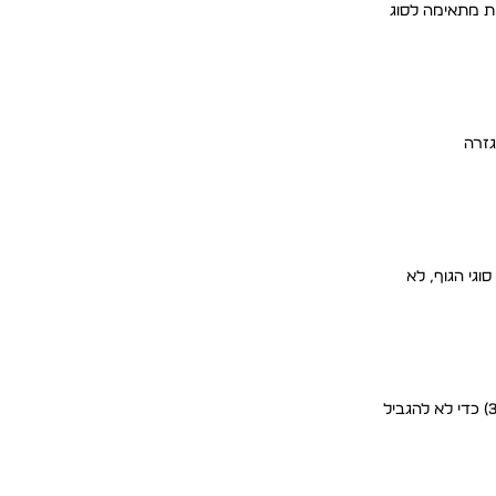
ולו לגברים, וכל אחת מתאימה לסוג
גזרה
 מתאימה לרוב סוגי הגוף, לא
גזרה צמודה יותר, מותאמת לקו הגוף. מתאימה לגברים רזים-בינוניים שרוצים להדגיש מבנה גוף. דורשת בד גמיש (lycra או elastane בכמות 3-5%) כדי לא להגביל