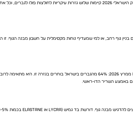
הגזרה היא ההבדל בין חולצה שמחמיאה לבין חולצה ש״פשוט יושבת". בשוק הישראלי 2026 קיימות שלוש גזרות עיקריות לחולצות פ
 בניין גוף רחב, או למי שמעדיף נוחות מקסימלית על חשבון מבנה הגוף. זו ה
הגזרה הפופולרית ביותר בשנת 2026, על פי סקר NPD Fashion Group ממרץ 2026: 64% מהגברים בישראל בוחרים בגזרה זו. היא
ים באמצע השריר הדו-ראשי.