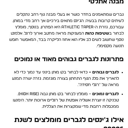
מבנה אתלטי
גברים שמתאמנים בחדר כושר או בעלי מבנה גוף רחב נתקלים
לעיתים קרובות בבעיה: הג'ינס מתאים בירכיים אך רחב מדי במותן.
עבורכם, גזרת ה-Athletic Taper היא הפתרון. בנוסף, מומלץ
לבחור ב
שטיפות כהות
המעניקות מראה מחטב וארוך לרגל. אלמנט
נוסף שחשוב לשים לב אליו הוא אחוז הלייקרה בבד, המאפשר חופש
תנועה מקסימלי.
פתרונות לגברים גבוהים מאוד או נמוכים
לגברים גבוהים –
כדאי לבחור בקו מותן בינוני עד נמוך כדי לא
להאריך את פלג הגוף התחתון בצורה מוגזמת. גזרה ישרה תמנע
מראה של "רגלי חסידה".
לגברים נמוכים
– מומלץ לבחור בקו מותן גבוה (High Rise).
טכניקה זו יוצרת אשליה אופטית של רגליים ארוכות יותר. הימנעו
ממכפלות רחבות מדי שמקצרות את הצללית.
אילו ג'ינסים לגברים מומלצים לשנת