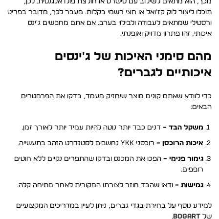
מכך, הוא מתאים לשילוב עם טישרט או חולצת פולו אלגנטית. לכן,
תוכלו ליצור לוק קז'ואל או חצי רשמי בקלות. מעבר לכך, מדובר בפריט
ורסטילי שמתאים לעבודה ולבילוי בערב. אם אתם מחפשים ג'ינס
איכותי, זהו פתרון מדויק ואופנתי.
מהם סימני האיכות של ג'ינסים
איכותיים לגברים?
כדי לוודא שאתם קונים מוצר שיחזיק מעמד, בדקו את הפרמטרים
הבאים:
משקל הבד –
דנים כבד יותר נוטה להיות עמיד יותר לאורך זמן.
איכות הרוכסן –
רוכסני YKK נחשבים לסטנדרט הזהב בתעשייה.
גימור פנימי –
הפכו את המכנס ובדקו שהתפרים נקיים ללא חוטים
רופפים.
גמישות –
ודאו שהבד חוזר לצורתו המקורית לאחר מתיחה קלה.
למידע נוסף על בחירת בגדי גברים, ניתן לעיין במדריכים המקצועיים
של
BOGART
.