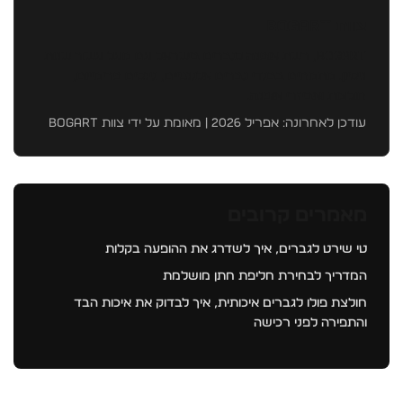
צוות BOGART
BOGART, רשת אופנה לגברים בישראל עם מעל עשור שנות
ניסיון. מתמחים בבגדי גברים אלגנטיים, גינסים פרימייום,
חולצות ואביזרי אופנה.
עודכן לאחרונה: אפריל 2026 | מאומת על ידי צוות BOGART
מאמרים קרובים
טי שירט לגברים, איך לשדרג את ההופעה בקלות
המדריך לבחירת חליפת חתן מושלמת
חולצת פולו לגברים איכותית, איך לבדוק את איכות הבד
והתפירה לפני רכישה