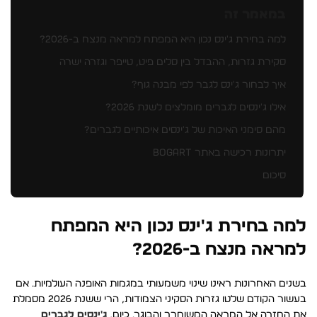
במאמר זה
למה בחירת ג'ינס נכון היא המפתח למראה מנצח ב-2026?
סקירת גזרות, ההבדל בין סלים פיט, טייפר וגזרה ישרה
איך לבחור ג'ינס לגבר לפי מבנה גוף?
אילו ג'ינסים לגברים מומלצים לשנת 2026?
מהם סימני האיכות של ג'ינסים איכותיים לגברים?
יתרונות רכישה באתר BOGART
סיכום
למה בחירת ג'ינס נכון היא המפתח
למראה מנצח ב-2026?
בשנים האחרונות ראינו שינוי משמעותי במגמות האופנה העולמיות. אם
בעשור הקודם שלטו גזרות הסקיני הצמודות, הרי ששנת 2026 מסמלת
את החזרה אל המראה המשוחרר והבוגר. כיום,
ג'ינסים לגברים