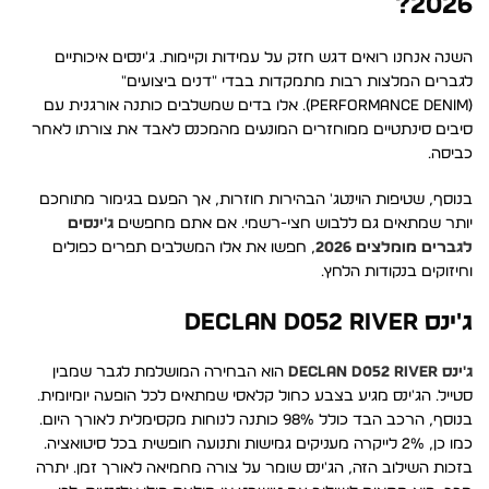
2026?
השנה אנחנו רואים דגש חזק על עמידות וקיימות. ג'ינסים איכותיים
לגברים המלצות רבות מתמקדות בבדי "דנים ביצועים"
(Performance Denim). אלו בדים שמשלבים כותנה אורגנית עם
סיבים סינתטיים ממוחזרים המונעים מהמכנס לאבד את צורתו לאחר
כביסה.
בנוסף, שטיפות הוינטג' הבהירות חוזרות, אך הפעם בגימור מתוחכם
יותר שמתאים גם ללבוש חצי-רשמי. אם אתם מחפשים
ג'ינסים
לגברים מומלצים 2026
, חפשו את אלו המשלבים תפרים כפולים
וחיזוקים בנקודות הלחץ.
ג'ינס DECLAN D052 RIVER
ג'ינס DECLAN D052 RIVER
הוא הבחירה המושלמת לגבר שמבין
סטייל. הג'ינס מגיע בצבע כחול קלאסי שמתאים לכל הופעה יומיומית.
בנוסף, הרכב הבד כולל 98% כותנה לנוחות מקסימלית לאורך היום.
כמו כן, 2% לייקרה מעניקים גמישות ותנועה חופשית בכל סיטואציה.
בזכות השילוב הזה, הג'ינס שומר על צורה מחמיאה לאורך זמן. יתרה