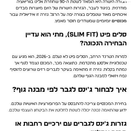
הגזרה הישרה היא הומאז' לשנות ה-90 שחוזרת אלינו בווריאציה
מודרנית. בניגוד לעבר, הגזרות הישרות של היום מיוצרות מבדים
איכותיים מאוד שנופלים בצורה יפה על הרגל. גזרה זו אידיאלית עבור
מכנסיים
יומיומיים שמשדרים חוסר מאמץ.
סלים פיט (Slim Fit), מתי הוא עדיין
הבחירה הנכונה?
למרות הטרנד הרחב, הסלים פיט לא נעלם. ב-2026, הוא מגיע עם
טכנולוגיית אלסטן מתקדמת. כתוצאה מכך, המכנס נצמד לגוף אך
נמתח בקלות. גזרה זו מתאימה בעיקר לגברים רזים שרוצים להוסיף
נפח ויזואלי למבנה הגוף שלהם.
איך לבחור ג'ינס לגבר לפי מבנה גוף?
בחירת המכנסיים צריכה להתבסס על הפרופורציות האישיות שלכם.
ידוע ש
התאמה נכונה יכולה לשנות לחלוטין את הביטחון העצמי שלכם
.
גזרות ג'ינס לגברים עם ירכיים רחבות או