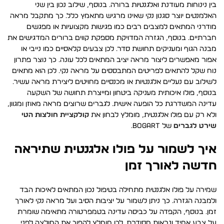
בין נינוחות מעודנת ואלגנטיות ברורה. בנוסף, שילוב נכון בין שני
האלמנטים יוצר סגנון נקי שאינו מרגיש מתאמץ כלל. כך מתקבל מראה
מודרני המתאים למצבים רבים כמו פגישות מקצועיות או מפגשים
חברתיים. בנוסף, הגזרה המדויקת מספקת קווים ברורים המדגישים את
מבנה הגוף ומעניקים תחושת סדר. לכן צבעים קלאסיים כמו נייבי או
אפור מאפשרים ליצור מראה יציב המתאים לכל עונה. כך נוצר פתרון
נוח שקל להתאים לפריטים המתבססים על מראה נקי. לכן הוא מתאים
לשילוב עם נעליים אלגנטיות או מכנסיים מחויטים ליצירת מראה עשיר.
בנוסף, פולו איכותית מעניקה ביטחון ומייצרת תחושה של השקעה
עדינה המשדרגת כל הופעה אישית. לגברים שרוצים מראה מאוזן ומגוון,
ולא רק עם פולו אלגנטית, מומלץ לבחון את
קולקציית חולצות הטי
שירט לגברים
של BOGART.
איך לשמור על פולו אלגנטית שתיראה
חדשה לאורך זמן
שמירה על פולו אלגנטית מתחילה בטיפול נכון המתאים לאיכות הבד
ולמבנה הגזרה. כך ניתן לשמור על יציבות הסיב ועל מראה נקי לאורך
זמן. בנוסף, הקפדה על כביסה עדינה בטמפרטורה מתאימה שומרת
על צבע אחיד ונראות מסודרת. לכן מומלץ להפוך את החולצה לפני