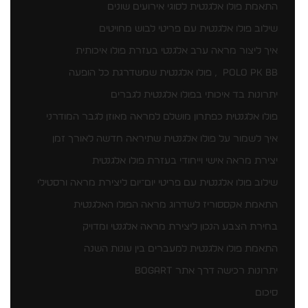
התאמת פולו אלגנטית לסוגי אירועים שונים
שילוב פולו אלגנטית עם פריטי לבוש מחויטים
איך ליצור מראה ערב אלגנטי בעזרת פולו איכותית
POLO PK BB , פולו אלגנטית שמשדרגת כל הופעה
יתרונות בד איכותי בפולו אלגנטית לגברים
פולו אלגנטית כפתרון מושלם למראה מאוזן לגבר המודרני
איך לשמור על פולו אלגנטית שתיראה חדשה לאורך זמן
יצירת מראה אישי וייחודי בעזרת פולו אלגנטית
שילוב פולו אלגנטית עם פריטי יום־יום ליצירת מראה ורסטילי
התאמת אקססוריז לשדרוג מראה הפולו האלגנטית
בחירת הצבע הנכון ליצירת מראה אלגנטי ומדויק
התאמת פולו אלגנטית למעברים בין עונות השנה
יתרונות רכישה דרך אתר BOGART
סיכום