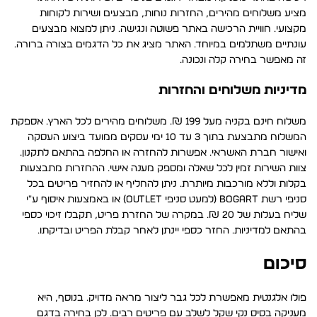
מציע משלוחים מהירים, החזרות נוחות, מבצעים ושירות לקוחות
מקצועי. חוויית הרכישה באתר פשוטה ונגישה. ניתן למצוא מבצעים
עונתיים משתלמים במיוחד. האתר מציג את כל הדגמים בצורה ברורה.
זה מאפשר בחירה קלה ונכונה.
מדיניות משלוחים והחזרות
משלוח חינם בקניה מעל 199 ₪. משלוחים מהירים לכל הארץ. אספקת
המשלוח מתבצעת בתוך 3 עד 10 ימי עסקים ממועד ביצוע העסקה
ואישור חברת האשראי. אפשרות להחזרה או החלפה בהתאם לתקנון.
צוות השירות זמין לכל שאלה ומספק מענה אישי. ההחזרות מתבצעות
בקלות וללא מורכבות מיותרת. ניתן להחליף או להחזיר פריטים בכל
סניפי רשת BOGART (למעט סניפי Outlet) או באמצעות איסוף ע״י
שליח בעלות של 20 ₪. במקרה של החזרת פריט, תקבלו זיכוי כספי
בהתאם למדיניות. החזר כספי יינתן לאחר קבלת הפריט ובדיקתו.
סיכום
פולו אלגנטית מאפשרת לכל גבר ליצור מראה מדויק. בנוסף, היא
מעניקה בסיס נקי שקל לשלב עם פריטים רבים. לכן בחירה בדגם