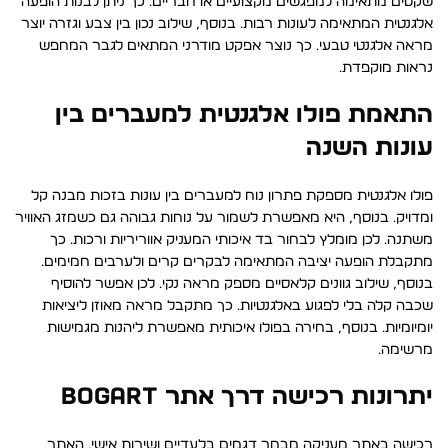
שקטים מתאימה למפגשים מקצועיים או חבריים. כך ניתן לבנות הופעה
אלגנטית המתאימה לעונות רבות. בנוסף, שילוב נכון בין צבע וגזרה יוצר
מראה אלגנטי טבעי. כך נוצר אפקט מודרני המתאים לגבר המחפש
נראות מוקפדת.
התאמת פולו אלגנטית למעברים בין
עונות השנה
פולו אלגנטית מספקת פתרון נוח למעברים בין עונות בזכות מבנה קל
ומדויק. בנוסף, היא מאפשרת לשמור על נוחות גבוהה גם כשמזג האוויר
משתנה. לכן מומלץ לבחור בד איכותי המעניק אווריריות ורכות. כך
מתקבלת הופעה יציבה המתאימה לבקרים קרים ולערבים חמימים.
בנוסף, שילוב גוונים קלאסיים מספק מראה נקי. לכן אפשר להוסיף
שכבה קלה בלי לפגוע באלגנטיות. כך מתקבל מראה מאוזן ליציאות
יומיומיות. בנוסף, בחירה בפולו איכותית מאפשרת ליהנות מגמישות
מרשימה.
יתרונות רכישה דרך אתר BOGART
רכישה באתר מעניקה מבחר דגמים בלעדיים ושירות אישי. האתר