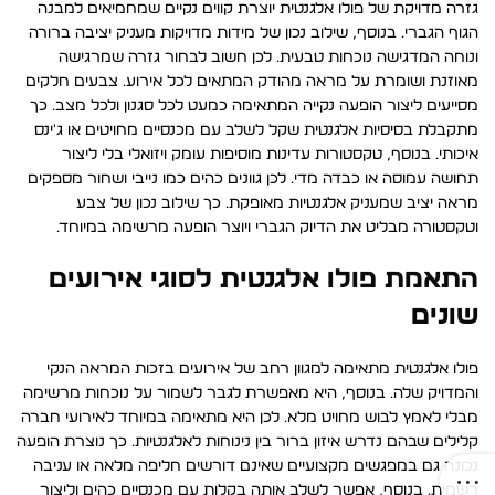
גזרה מדויקת של פולו אלגנטית יוצרת קווים נקיים שמחמיאים למבנה
הגוף הגברי. בנוסף, שילוב נכון של מידות מדויקות מעניק יציבה ברורה
ונוחה המדגישה נוכחות טבעית. לכן חשוב לבחור גזרה שמרגישה
מאוזנת ושומרת על מראה מהודק המתאים לכל אירוע. צבעים חלקים
מסייעים ליצור הופעה נקייה המתאימה כמעט לכל סגנון ולכל מצב. כך
מתקבלת בסיסיות אלגנטית שקל לשלב עם מכנסיים מחויטים או ג'ינס
איכותי. בנוסף, טקסטורות עדינות מוסיפות עומק ויזואלי בלי ליצור
תחושה עמוסה או כבדה מדי. לכן גוונים כהים כמו נייבי ושחור מספקים
מראה יציב שמעניק אלגנטיות מאופקת. כך שילוב נכון של צבע
וטקסטורה מבליט את הדיוק הגברי ויוצר הופעה מרשימה במיוחד.
התאמת פולו אלגנטית לסוגי אירועים
שונים
פולו אלגנטית מתאימה למגוון רחב של אירועים בזכות המראה הנקי
והמדויק שלה. בנוסף, היא מאפשרת לגבר לשמור על נוכחות מרשימה
מבלי לאמץ לבוש מחויט מלא. לכן היא מתאימה במיוחד לאירועי חברה
קלילים שבהם נדרש איזון ברור בין נינוחות לאלגנטיות. כך נוצרת הופעה
נכונה גם במפגשים מקצועיים שאינם דורשים חליפה מלאה או עניבה
רשמית. בנוסף, אפשר לשלב אותה בקלות עם מכנסיים כהים וליצור