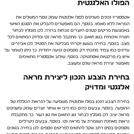
הפולו האלגנטית
אקססוריז נכונים מעניקים לפולו אלגנטית עומק נוסף המשלים את
המראה ללא מאמץ. בנוסף, הם מאפשרים להבליט את הסגנון האישי
באמצעות פריטים קטנים היוצרים נוכחות ברורה. לכן מומלץ לבחור
חגורה איכותית בגוון תואם. כך מתקבל מראה נקי ומדויק המתאים לכל
מצב. בנוסף, בחירה בשעון יוקרתי מבליטה את הסטייל. לכן אביזרים
עדינים כמו צמיד מתכתי דק מספקים נגיעה ייחודית. כך ניתן לשמור על
איזון בין פרקטיות ואסתטיקה. בנוסף, שילוב אקססוריז מתאימים
מאפשר יצירת מראה שלם ומעוצב.
בחירת הצבע הנכון ליצירת מראה
אלגנטי ומדויק
בחירת הצבע הנכון בפולו אלגנטית משפיעה על הנראות הכוללת של
ההופעה. בנוסף, צבעים כהים כמו נייבי או שחור יוצרים עומק ומעניקים
מראה יציב. לכן מומלץ לבחור גוון התואם את גוון העור. כך מתקבלת
נראות מאוזנת השומרת על מראה נקי. בנוסף, צבעים ניטרליים
מספקים בסיס רחב שקל להתאים לפריטים נוספים. לכן בחירה בגוונים