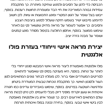
הכביסה כדי להגן על הסיבים ולמנוע שחיקה מיותרת. כך מתקבלת
עמידות גבוהה המאריכה את חיי הבד ומשמרת תחושת רעננות. בנוסף,
ייבוש בצל שומר על הגוון המקורי ומונע התכווצות או עיוות. לכן חשוב
להימנע מייבוש ישיר בשמש חזקה שעלול לפגוע ביציבות הצבע
והסיבים. כך אפשר לשמור על מראה מדויק שנשאר נקי גם לאחר
שימוש ממושך. בנוסף, אחסון החולצה בקיפול מסודר מונע קמטים
ושומר על מבנה גזרה יציב.
יצירת מראה אישי וייחודי בעזרת פולו
אלגנטית
פולו אלגנטית מאפשרת ליצור מראה אישי המבטא סגנון ייחודי בלי
לוותר על נוחות. בנוסף, היא מעניקה בסיס נקי שאפשר להתאים
לפריטים המשדרים אופי ברור. לכן מומלץ לבחור גוונים המתאימים לגוון
העור ולסגנון האישי. כך מתקבלת נוכחות טבעית המשדרת ביטחון
ומדגישה השקעה בפרטים. בנוסף, שימוש באביזרים עדינים כמו חגורה
איכותית או שעון יוקרתי מוסיף דיוק מבלי להעמיס. לכן ניתן לבנות מראה
שלם המתאים לאירועים רבים. כך נשמר איזון בין אלגנטיות מאופקת
לבין ביטוי אישי טבעי. בנוסף, בחירה נכונה בפולו איכותית תורמת