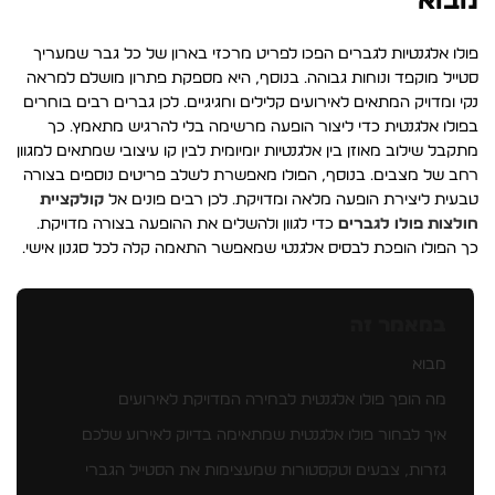
מבוא
פולו אלגנטיות לגברים הפכו לפריט מרכזי בארון של כל גבר שמעריך
סטייל מוקפד ונוחות גבוהה. בנוסף, היא מספקת פתרון מושלם למראה
נקי ומדויק המתאים לאירועים קלילים וחגיגיים. לכן גברים רבים בוחרים
בפולו אלגנטית כדי ליצור הופעה מרשימה בלי להרגיש מתאמץ. כך
מתקבל שילוב מאוזן בין אלגנטיות יומיומית לבין קו עיצובי שמתאים למגוון
רחב של מצבים. בנוסף, הפולו מאפשרת לשלב פריטים נוספים בצורה
טבעית ליצירת הופעה מלאה ומדויקת. לכן רבים פונים אל
קולקציית
חולצות פולו לגברים
כדי לגוון ולהשלים את ההופעה בצורה מדויקת.
כך הפולו הופכת לבסיס אלגנטי שמאפשר התאמה קלה לכל סגנון אישי.
במאמר זה
מבוא
מה הופך פולו אלגנטית לבחירה המדויקת לאירועים
איך לבחור פולו אלגנטית שמתאימה בדיוק לאירוע שלכם
גזרות, צבעים וטקסטורות שמעצימות את הסטייל הגברי