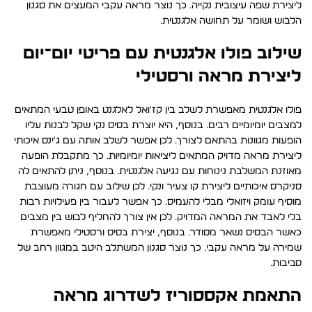
ליצירת שפה עיצובית נקייה. כך נוצר מראה עקבי המעצים את סגנון
הלבוש ושומר על תחושה אלגנטית.
שילוב פולו אלגנטית עם פריטי יום־יום
ליצירת מראה ורסטילי
פולו אלגנטית מאפשרת לשלב בין קז'ואל לאלגנט באופן טבעי המתאים
למצבים יומיומיים רבים. בנוסף, היא יוצרת בסיס נקי שקל לבנות עליו
הופעות מגוונות בהתאם לצורך. לכן אפשר לשלב אותה עם ג'ינס איכותי
ליצירת מראה מדויק המתאים ליציאות יומיומיות. כך מתקבלת הופעה
מאוזנת המשלבת נינוחות עם נגיעה אלגנטית. בנוסף, ניתן להתאים לה
סניקרס איכותיים ליצירת קו צעיר ונקי. לכן שילוב עם חגורה מעוצבת
מוסיף עומק ויזואלי מבלי להעמיס. כך אפשר לעבור בין פעילויות רבות
בלי לאבד את המראה המדויק. לכן אין צורך להחליף לבוש בין מצבים
כאשר הבסיס נשאר מסודר. בנוסף, יצירת בסיס ורסטילי מאפשרת
שמירה על מראה עקבי. כך נוצר סגנון המשתלב היטב במגוון רחב של
סביבות.
התאמת אקססוריז לשדרוג מראה