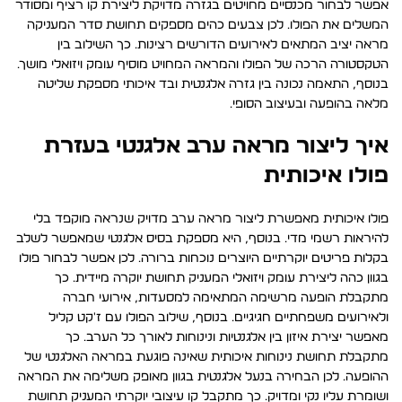
אפשר לבחור מכנסיים מחויטים בגזרה מדויקת ליצירת קו רציף ומסודר
המשלים את הפולו. לכן צבעים כהים מספקים תחושת סדר המעניקה
מראה יציב המתאים לאירועים הדורשים רצינות. כך השילוב בין
הטקסטורה הרכה של הפולו והמראה המחויט מוסיף עומק ויזואלי מושך.
בנוסף, התאמה נכונה בין גזרה אלגנטית ובד איכותי מספקת שליטה
מלאה בהופעה ובעיצוב הסופי.
איך ליצור מראה ערב אלגנטי בעזרת
פולו איכותית
פולו איכותית מאפשרת ליצור מראה ערב מדויק שנראה מוקפד בלי
להיראות רשמי מדי. בנוסף, היא מספקת בסיס אלגנטי שמאפשר לשלב
בקלות פריטים יוקרתיים היוצרים נוכחות ברורה. לכן אפשר לבחור פולו
בגוון כהה ליצירת עומק ויזואלי המעניק תחושת יוקרה מיידית. כך
מתקבלת הופעה מרשימה המתאימה למסעדות, אירועי חברה
ולאירועים משפחתיים חגיגיים. בנוסף, שילוב הפולו עם ז'קט קליל
מאפשר יצירת איזון בין אלגנטיות ונינוחות לאורך כל הערב. כך
מתקבלת תחושת נינוחות איכותית שאינה פוגעת במראה האלגנטי של
ההופעה. לכן הבחירה בנעל אלגנטית בגוון מאופק משלימה את המראה
ושומרת עליו נקי ומדויק. כך מתקבל קו עיצובי יוקרתי המעניק תחושת