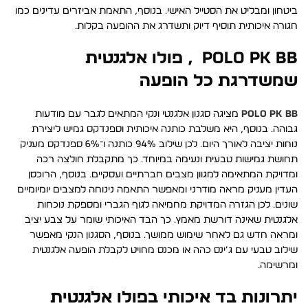
ביטחון ומבליט את הסטייל האישי. בנוסף, התאמת אביזרים עדינים כמו
חגורה איכותית תוסיף דיוק ותשדרג את ההופעה בקלות.
POLO PK BB , פולו אלגנטית
שמשדרגת כל הופעה
POLO PK BB
מציגה סגנון אלגנטי ונקי המתאים לגבר עם מודעות
גבוהה. בנוסף, היא משלבת כותנה איכותית וספנדקס גמיש ליצירת
נוחות יציבה לאורך היום. לכן שילוב 94% כותנה ו־6% ספנדקס מעניק
תחושת גמישות טבעית ונעימה במיוחד. כך מתקבלת חולצה רכה
ומדויקת המתאימה למגוון מצבים חברתיים ועסקיים. בנוסף, הרוכסן
העדין מעניק מראה מודרני ומאפשר התאמה נינוחה למצבים יומיומיים
שונים. לכן הגזרה המדויקת מחמיאה לגוף הגברי ומספקת נוכחות
אלגנטית שאינה דורשת מאמץ. כך הבד האיכותי שומר על צבע יציב
ומראה חדש גם לאחר שימוש ממושך. בנוסף, הסגנון הנקי מאפשר
שילוב טבעי עם ג’ינס כהה או מכנס מחויט לקבלת הופעה אלגנטית
ומרשימה.
יתרונות בד איכותי בפולו אלגנטית