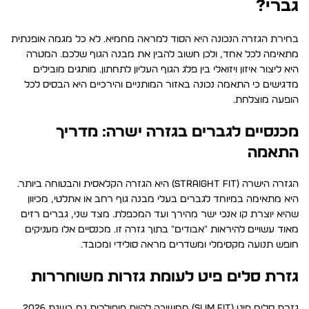
גברי?
בחירת הגזרה הנכונה היא הסוד למראה מחמיא. לא כל מגמה אופנתית
מתאימה לכל אחד, ולכן חשוב להבין את מבנה הגוף שלכם. המטרה
היא ליצור איזון ויזואלי בין פלג הגוף העליון לתחתון. מותגים מובילים
מדגישים כי התאמה נכונה באזור המותניים והירכיים היא הבסיס לכל
הופעה מוצלחת.
מכנסיים לגברים בגזרה ישרה: מדריך
התאמה
הגזרה הישרה (Straight Fit) היא הגזרה הקלאסית והבטוחה ביותר.
היא מתאימה במיוחד לגברים בעלי מבנה גוף רחב או אתלטי, מכיוון
שהיא יוצרת קו אנכי ישר מהירך ועד המכפלת. מצד שני, גברים רזים
מאוד עשויים להיראות "אבודים" בתוך גזרה זו. מכנסיים אלו מעניקים
חופש תנועה מקסימלי ומשדרים מראה סולידי ומכובד.
גזרת סלים פיט לעומת גזרות משוחררות
גזרת סלים פיט (Slim Fit) ממשיכה להיות פופולרית גם בשנת 2026,