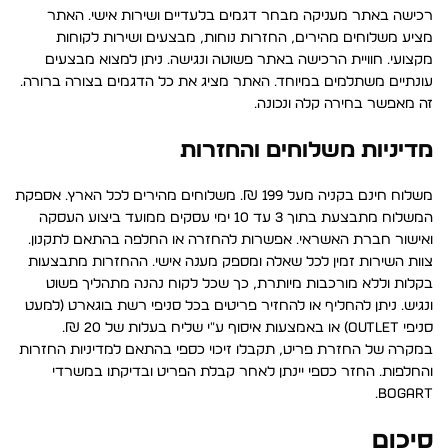
רכישה באתר מעניקה מבחר דגמים בלעדיים ושירות אישי. האתר
מציע משלוחים מהירים, החזרות נוחות, מבצעים ושירות לקוחות
מקצועי. חוויית הרכישה באתר פשוטה ונגישה. ניתן למצוא מבצעים
עונתיים משתלמים במיוחד. האתר מציג את כל הדגמים בצורה ברורה.
זה מאפשר בחירה קלה ונכונה.
מדיניות משלוחים והחזרות
משלוח חינם בקניה מעל 199 ₪. משלוחים מהירים לכל הארץ. אספקת
המשלוח מתבצעת בתוך 3 עד 10 ימי עסקים ממועד ביצוע העסקה
ואישור חברת האשראי. אפשרות להחזרה או החלפה בהתאם לתקנון.
צוות השירות זמין לכל שאלה ומספק מענה אישי. ההחזרות מתבצעות
בקלות וללא מורכבות מיותרת, כך שכל לקוח נהנה מתהליך פשוט
ונגיש. ניתן להחליף או להחזיר פריטים בכל סניפי רשת בוגארט (למעט
סניפי Outlet) או באמצעות איסוף ע״י שליח בעלות של 20 ₪.
במקרה של החזרת פריט, תקבלו זיכוי כספי בהתאם למדיניות החזרות
והחלפות. החזר כספי יינתן לאחר קבלת הפריט ובדיקתו במשרדי
BOGART.
סיכום