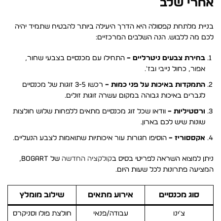
אחרי שלב
בניית מלתחת קפסולה היא הדרך היעילה ביותר להבטיח שתמיד יהיה
לכם מה ללבוש. הנה השלבים המרכזיים:
בחירת צבעים ניטרליים –
התחילו עם מכנסיים בצבעי שחור,
אפור, כחול נייבי ובז'.
התמקדות באיכות על פני כמות –
רכשו 3-5 זוגות של מכנסיים
לגברים באיכות גבוהה במקום עשרה זוגות זולים.
ורסטיליות –
וודאו שכל זוג מכנסיים מתאים ללפחות שלוש חולצות
שונות שיש לכם בארון.
אקססוריז –
הוסיפו חגורות עור איכותיות שתואמות לצבע הנעליים.
ניתן למצוא השראה לפריטי בסיס ב
קולקציה החדשה
של BOGART,
המציעה פתרונות לכל שעות היום.
סוג מכנסיים
אירוע מתאים
שילוב מומלץ
צ'ינו
עבודה/פנאי
חולצת פולו וסניקרס