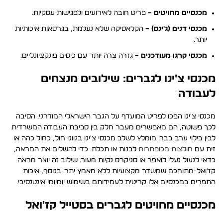
מכנסיים מחויטים –
פריט חובה לאירועים ולפגישות עסקיות.
מכנסי דנים (ג'ינס) –
הקלאסיקה שלא נעלמת, בגרסאות איכותיות
יותר.
מכנסי קרגו מעודכנים –
גזרה צרה יותר עם כיסים פונקציונליים.
מכנסי צ'ינו לגברים: שילובים מנצחים
לעבודה
מכנסי צ'ינו הפכו לפריט המועדף על הגבר הישראלי המודרני. הסיבה
לכך פשוטה, הם מאפשרים מעבר חלק בין סביבת העבודה המשרדית
לבין בילוי ערב בבר. מומלץ לשלב מכנסי צ'ינו בגווני חול, כחול כהה או
זית עם
חולצות מכופתרות
לבנות או תכלת. כדי להשלים את המראה,
כדאי לנעול נעלי לואפר או סניקרס נקיות מעור. שילוב זה יוצר מראה
קז'ואל-מתוחכם שמשדר מקצועיות ללא מאמץ יתר. בנוסף, איכות
התפרים במכנסיים אלו קריטית לעמידותם בשימוש יומיומי אינטנסיבי.
מכנסיים מחויטים לגברים בסטייל קז'ואל