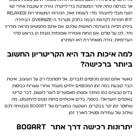
אך בגרסה נוחה יותר המשלבת בדי לייקרה. גזרה זו עוקבת אחרי קווי
הגוף מבלי להיצמד מדי. לעומת זאת, הגזרות המשוחררות (Relaxed
Fit) חוזרות לקדמת הבמה כחלק מטרנד ה-Oversize. הבחירה
ביניהן תלויה בהעדפה האישית שלכם, אם אתם מחפשים מראה מודרני
וחד, לכו על סלים. אם נוחות ואמירה אופנתית נועזת הן בראש סדר
העדיפויות, גזרה משוחררת היא הפתרון.
למה איכות הבד היא הקריטריון החשוב
ביותר ברכישה?
כאשר אתם קונים מכנסיים לגברים, אל תסתכלו רק על העיצוב. איכות
הבד קובעת כמה זמן המכנסיים יחזיקו מעמד אחרי עשרות כביסות.
בדים טבעיים כמו כותנה ופשתן מאפשרים לעור לנשום, דבר קריטי
באקלים הישראלי. בנוסף, בדים איכותיים פחות נוטים להתקמט, מה
שחוסך זמן יקר בבקרים. השקעה במוצרים של
BOGART
מבטיחה לכם
שילוב של עמידות וסטייל לאורך זמן.
יתרונות רכישה דרך אתר BOGART