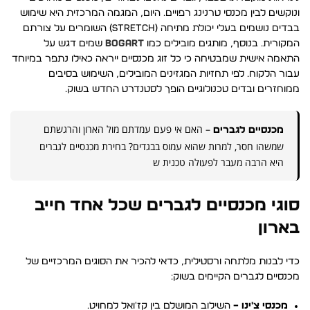
ונוקשים לבין מכנסי טרנינג רפויים. היום, המגמה המרכזית היא שימוש
בבדים נושמים בעלי יכולת מתיחה (Stretch) השומרים על צורתם
המקורית. בנוסף, מותגים מובילים כמו
BOGART
שמים דגש על
התאמה אישית שמבטיחה כי כל זוג מכנסיים ייראה כאילו נתפר במיוחד
עבור הלקוח. לפי תחזיות המגזינים המובילים, השימוש בסיבים
ממוחזרים ובדים טכנולוגיים הופך לסטנדרט החדש בשוק.
– האם אי פעם עמדתם מול הארון והרגשתם
מכנסיים לגברים
שמשהו חסר, למרות שהוא עמוס בבגדים? בחירת מכנסיים לגברים
היא הרבה מעבר לפעולה טכנית ש
סוגי מכנסיים לגברים שכל אחד חייב
בארון
כדי לבנות מלתחה ורסטילית, כדאי להכיר את הסוגים המרכזיים של
מכנסיים לגברים הקיימים בשוק:
מכנסי צ'ינו –
השילוב המושלם בין קז'ואל למחויט.