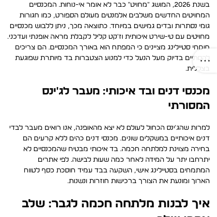
בשנת 2026, המושג "מחויט" כבר לא אומר אי-נוחות. המכנסיים
המחויטים החדשים משלבים אלמנטים מעולם הספורט, כמו חגורות
גומי נסתרות ובדים גמישים במיוחד. כתוצאה מכך, ניתן ללבוש מכנסיים
מחויטים עם טי-שירט איכותית וז'קט קליל לקבלת מראה אופנתי ועדכני.
מומחי סטיילינג מציינים כי המפתח הוא באורך המכנסיים. הם צריכים
להסתיים בדיוק מעל הנעל כדי למנוע הצטברות בד מיותרת שפוגעת
בצללית.
מכנסי דנים ובד איכותי: מעבר לג'ינס
המסורתי
למרות שהג'ינס הכחול לעולם לא יצא מהאופנה, אנו רואים מעבר לבדי
דנים איכותיים במשקלים שונים. מכנסי דנים כהים ללא קרעים הם
בחירה מצוינת למלתחה חכמה. בד איכותי מבטיח שהמכנסיים לא
יתרחבו יתר על המידה לאחר כמה שעות לבישה. לפי אתרים
המתמחים בסטיילינג אישי, השקעה בבד עמיד חוסכת כסף לטווח
הארוך ומונעת את הצורך ברכישות חוזרות ונשנות.
איך לבנות מלתחה חכמה לגבר: שלב