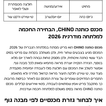
חולצה מכופתרת
מחויט
אירוע/פגישה
ונעלי לואפר
ג'ינס כהה
יום-יום/ערב
טי-שירט וז'קט עור
מכנס כותנה CHINO, הבחירה החכמה
למלתחה מודרנית 2026
מכנס כותנה CHINO
הוא פריט מפתח במלתחה הגברית של 2026.
המכנס מגיע בצבעים שחור וזית, ולכן משתלב בקלות עם פריטי בסיס.
הבד עשוי כותנה איכותית, ולכן מספק נוחות גבוהה לאורך יום מלא.
בנוסף, הגזרה הנקייה יוצרת מראה מחמיא ומאוזן לכל מבנה גוף.
אפשר לשלב את המכנס עם חולצת פולו לעבודה יומיומית מוקפדת.
מצד שני, טי שירט חלקה תיצור מראה קז'ואל מודרני ולא מתאמץ.
התפרים המדויקים שומרים על צורת המכנס גם לאחר כביסות מרובות.
כך מתקבל פריט אמין שמתאים לעבודה, פנאי ואירועים קלילים. מכנס
כותנה CHINO מהווה בסיס מושלם למלתחה חכמה ועדכנית.
איך לבחור גזרת מכנסיים לפי מבנה גוף