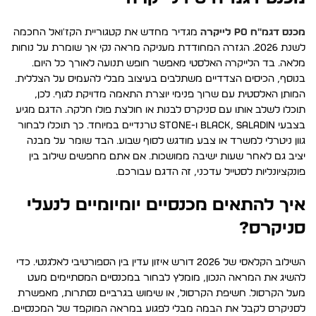
מכנס דגמ״ח PO לייקרה
מגדיר מחדש את קטגוריית הקז'ואל החכמה
לשנת 2026. הגזרה המחודדת מעניקה מראה נקי אך שומרת על נוחות
מלאה. בד הלייקרה האלסטי מאפשר חופש תנועה לאורך כל היום.
בנוסף, הכיסים הצדדיים משתלבים בעיצוב מבלי להעמיס על הצללית.
המותן האלסטית עם שרוך פנימי יוצרת התאמה מדויקת לגוף. לכן,
תוכלו לשלב אותו עם סניקרס לבנות או חולצת פולו חלקה. הדגם מגיע
בצבעי BLACK, SALADIN ו-STONE טרנדיים במיוחד. כך תוכלו לבחור
גוון ניטרלי למשרד או צבע מודגש לסוף שבוע. הבד שומר על מבנה
יציב גם לאחר שעות ישיבה ממושכות. אם אתם מחפשים שילוב בין
פונקציונליות לסטייל עדכני, זה הדגם עבורכם.
איך להתאים מכנסיים יומיומיים לנעלי
סניקרס?
השילוב הקלאסי של 2026 דורש איזון עדין בין הספורטיבי לאלגנטי. כדי
להשיג את המראה הנכון, מומלץ לבחור במכנסיים המסתיימים מעט
מעל הקרסול. חשיפת הקרסול, או שימוש בגרביים נסתרות, מאפשרת
לסניקרס לקבל את הבמה מבלי לפגוע במראה המוקפד של המכנסיים.