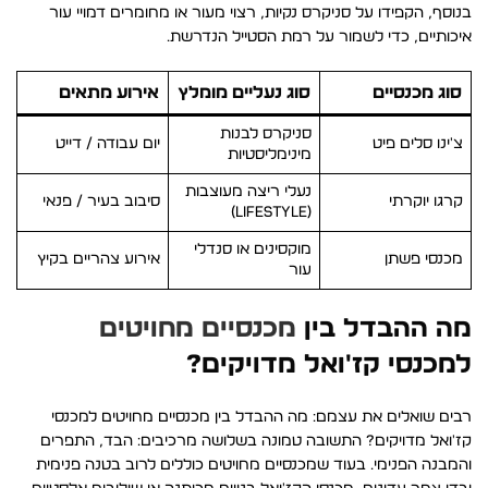
בנוסף, הקפידו על סניקרס נקיות, רצוי מעור או מחומרים דמויי עור
איכותיים, כדי לשמור על רמת הסטייל הנדרשת.
סוג מכנסיים
סוג נעליים מומלץ
אירוע מתאים
סניקרס לבנות
צ'ינו סלים פיט
יום עבודה / דייט
מינימליסטיות
נעלי ריצה מעוצבות
קרגו יוקרתי
סיבוב בעיר / פנאי
(Lifestyle)
מוקסינים או סנדלי
מכנסי פשתן
אירוע צהריים בקיץ
עור
מה ההבדל בין
מכנסיים מחויטים
למכנסי קז'ואל מדויקים?
רבים שואלים את עצמם: מה ההבדל בין מכנסיים מחויטים למכנסי
קז'ואל מדויקים? התשובה טמונה בשלושה מרכיבים: הבד, התפרים
והמבנה הפנימי. בעוד שמכנסיים מחויטים כוללים לרוב בטנה פנימית