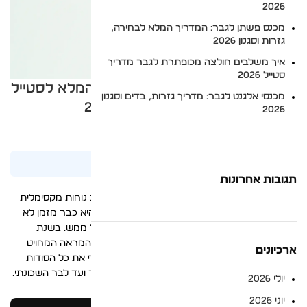
2026
מכנס פשתן לגבר: המדריך המלא לבחירה,
גזרות וסגנון 2026
איך משלבים חולצה מכופתרת לגבר מדריך
סטייל 2026
מכנסיים יומיומיים לגבר – המדריך המלא לסטייל
מכנסי אלגנט לגבר: מדריך גזרות, בדים וסגנון
סמארט קז'ואל ב-2026
2026
צוות הסטייל של BOGART
1/07/2026
עודכן לאחרונה:
תגובות אחרונות
האם אי פעם עמדתם מול הארון ותהיתם איך לשלב נוחות מקסימלית
עם מראה מנצח? בחירת מכנסיים יומיומיים לגבר היא כבר מזמן לא
רק עניין של פונקציונליות, אלא הצהרה אופנתית של ממש. בשנת
2026, הגבר המודרני מחפש את האיזון המדויק בין המראה המחויט
ארכיונים
לחופש התנועה של שעות הפנאי. במדריך זה נחשוף את כל הסודות
לבניית מלתחה ורסטילית שתשרת אתכם מהמשרד ועד לבר השכונתי.
יולי 2026
יוני 2026