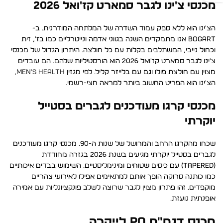
מכנסי צ'ינו לגבר סמארט קז'ואל 2026
הצ'ינו הוא ללא ספק עמוד השדרה של המלתחה המודרנית. ב-
BOGART אנו מתמקדים השנה בגווני אדמה ונייטרליים כמו בז', זית
וכחול נייבי, המשתלבים בקלות עם כל חולצה. היתרון הגדול של מכנסי
צ'ינו לגבר סמארט קז'ואל 2026 הוא הורסטיליות שלהם. הם עובדים
מצוין עם חולצת פולו וגם עם בלייזר קליל. לפי מגזין
Men's Health
,
הצ'ינו הוא הפריט החשוב ביותר למראה חצי-רשמי.
מכנסי קרגו מעודכנים לגברים בסטייל
יוקרתי
שכחו מהקרגו הרחב והמרושל של שנות ה-90. מכנסי קרגו מעודכנים
לגברים בסטייל יוקרתי מגיעים בשנת 2026 בגזרה מחודדת
(Tapered) עם כיסים שטוחים ומינימליסטיים. השימוש בבדים איכותיים
כמו כותנה סרוקה הופך אותם למתאימים אפילו לאירועי צהריים
מוקפדים. זהו פתרון מצוין לגבר שרוצה לשלב פונקציונליות עם אמירה
אופנתית נועזת.
מכנס דגמ״ח PO לייקרה