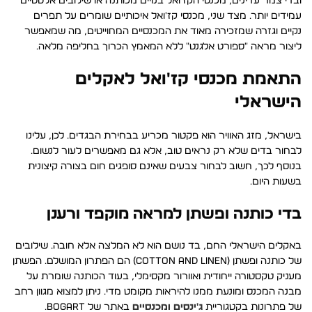
ובדי צמר עדינים, מכנסי הקז'ואל בנויים מכותנה או שילובים אלסטיים
עמידים יותר. מצד שני, מכנסי קז'ואל איכותיים שומרים על תפרים
נקיים וגזרה שמזכירה מאוד את המכנסיים המחוייטים, מה שמאפשר
ליצור מראה "ספורט אלגנט" ללא המאמץ הכרוך בחליפה מלאה.
התאמת מכנסי קז'ואל לאקלים
הישראלי
בישראל, מזג האוויר הוא פקטור מכריע בבחירת הבגדים. לכן, עלינו
לבחור בדים שלא רק נראים טוב, אלא גם מאפשרים לעור לנשום.
בנוסף לכך, חשוב לבחור צבעים שאינם סופגים חום בצורה קיצונית
בשעות היום.
בדי כותנה ופשתן למראה מוקפד ורענן
באקלים הישראלי החם, בד נושם הוא לא המלצה אלא חובה. שילובים
של כותנה ופשתן (Cotton and Linen) הם הפתרון המושלם. הפשתן
מעניק טקסטורה ייחודית ואוורור מקסימלי, בעוד הכותנה שומרת על
מבנה המכנס ומונעת ממנו להיראות מקומט מדי. ניתן למצוא מגוון רחב
של פתרונות בקטגוריית
ג'ינסים ומכנסיים
באתר של BOGART.