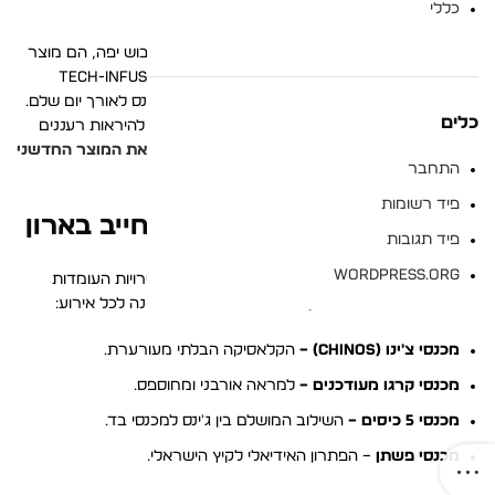
ואל-קמט
כללי
מכנסיים יומיומיים לגבר ב-2026 הם לא רק פריט לבוש יפה, הם מוצר
טכנולוגי מתקדם. כיום, יצרנים משתמשים בבדי Tech-Infused
המשלבים סיבים אלסטיים ששומרים על צורת המכנס לאורך יום שלם.
כלים
המשמעות היא שתוכלו לשבת שעות במשרד ועדיין להיראות רעננים
בפגישת הערב ללא קמטים מיותרים. תוכלו
לבדוק את המוצר החדשני
התחבר
של BOGART
ולהתרשם מהטכנולוגיה בעצמכם.
פיד רשומות
סוגי מכנסי קז'ואל שכל גבר חייב בארון
פיד תגובות
WordPress.org
כדי לבנות מלתחה חכמה, עליכם להכיר את האפשרויות העומדות
בפניכם. הנה הסוגים העיקריים שיסגרו לכם את הפינה לכל אירוע:
מכנסי צ'ינו (Chinos) –
הקלאסיקה הבלתי מעורערת.
מכנסי קרגו מעודכנים –
למראה אורבני ומחוספס.
מכנסי 5 כיסים –
השילוב המושלם בין ג'ינס למכנסי בד.
מכנסי פשתן
– הפתרון האידיאלי לקיץ הישראלי.