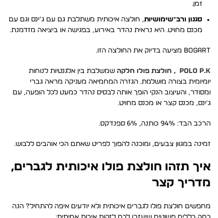
זמן.
סגנון ורב־שימושיות
, חולצה איכותית משתלבת גם עם ג’ינס וגם עם
מכנס מחויט. היא נראית נהדר באירוע, בפגישה או ביציאה מזדמנת.
BOGART מציעה בדיוק את החולצה הזו.
POLO P.K , חולצת פולו חלקה
שמשלבת בין אלגנטיות לנוחות
יומיומית בצורה מושלמת. הגזרה המחמיאה מעניקה מראה גברי
ומסודר, והעיצוב הנקי הופך אותה לבסיס נהדר כמעט לכל הופעה, עם
ג'ינס, מכנס קצר או מכנס מחויט.
הרכב הבד: 94% כותנה, 6% ספנדקס.
זמינה במגוון צבעים, ומוכנה להפוך לפריט שאתם הכי אוהבים ללבוש.
איך תזהו חולצת פולו איכותית לגברים,
מדריך קצר
מחפשים חולצת פולו לגברים איכותית ולא יודעים איפה להתחיל? הנה
כמה כללים פשוטים שיעזרו לכם לזהות איכות אמיתית: