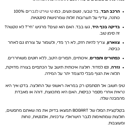
הרכב הבד
, בד טבעי, נושם ונעים, כמו
טי שירט לגבר
ים 100%
כותנה, עדיף על תערובות זולות שמרגישות סינטטיות.
בדיקה בכף היד
, געו בבד. האם הוא נעים? מרגיש "חי"? לא נוקשה?
זה סימן טוב.
צווארון
, צריך להיות חזק, לא רך מדי, ולשמור על צורתו גם לאחר
כביסה.
כפתורים ותפרים
, איכותיים, תפורים היטב, ללא חוטים משוחררים.
גזרה
, נסו למדוד. חולצה איכותית תישב על הכתפיים בצורה מדויקת,
תלווה את הגוף מבלי להצמד יתר על המידה.
טיפ חשוב: אל תסתפקו רק במראה ראשוני של החולצה. בדקו איך היא
נראית אחרי מספר כביסות, האם היא מתכווצת, דוהה או מאבדת
מהמבנה שלה.
בקולקציית הפולו של BOGART תמצאו בדיוק את מה שאתם מחפשים,
חולצות שמתאימות לגבר הישראלי: עדכניות, אלגנטיות, נוחות
ומעוצבות.