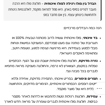
– חולצת פולו היא הרבה
הבדל בין פולו רגילה לפולו איכותית
מעבר לפריט בסיסי בארון. היא סמל למראה מוקפד, לאלגנטיות נינוחה
ולתחושת ביטחון עצמי. בין אם מדובר במפ
הנה כמה הבדלים מרכזיים:
בד איכותי
, פולו איכותית עשויה לרוב מכותנה טבעית 100% או
תערובת של כותנה עם מעט ספנדקס, המעניקה גמישות ונוחות
מבלי לפגוע בעמידות. היא מרגישה נעימה למגע, נושמת היטב,
ומתאימה לאקלים הישראלי.
גזרה מדויקת
, חולצת פולו איכותית יושבת נכון על הגוף. הכתפיים
נופלות במקומן, הצווארון לא נרפה, והחולצה מעניקה מראה מחמיא
לגברים בכל מבנה גוף.
תפרים וגימורים
, בפריט איכותי, התפירה מדויקת, אחידה וללא
חוטים רופפים. הכפתורים איכותיים, הגימורים מדויקים, והתחושה
הכללית היא של מוצר מוקפד.
עמידות
, חולצות רגילות נוטות להתכווץ או לדהות לאחר מספר
כביסות. חולצת פולו איכותית לגברים שומרת על מראה חדש לאורך