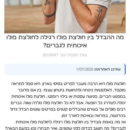
מה ההבדל בין חולצת פולו רגילה לחולצת פולו
איכותית לגברים?
צוות הסטייל של BOGART
1/07/2026
עודכן לאחרונה:
חולצת פולו היא הרבה מעבר לפריט בסיסי בארון. היא סמל למראה
מוקפד, לאלגנטיות נינוחה ולתחושת ביטחון עצמי. בין אם מדובר
במפגש חברים, פגישה עסקית או בילוי רומנטי, חולצת פולו איכותית
יכולה לשדרג כל הופעה. אבל לא כל חולצת פולו נולדה שווה. גברים
רבים מגלים על בשרם שהבדלים קטנים בפרטים עושים הבדל גדול
בהרגשה, במראה ובאיכות לאורך זמן.
אז מה באמת מבדיל בין חולצת פולו רגילה לחולצת פולו איכותית
לגברים? מה חשוב לבדוק לפני שקונים, ואיך תבחרו נכון בפעם הבאה?