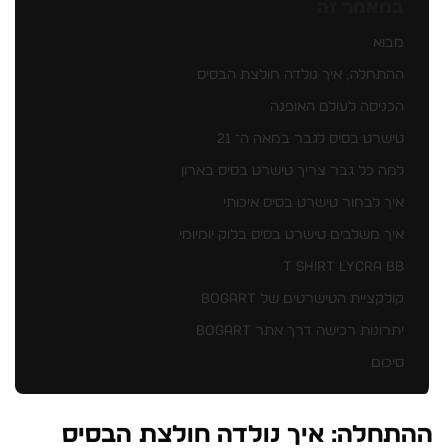
במאמר זה
מבוא
ההתחלה, איך נולדה חולצת הבסיס
הכניסה לעולם האופנה
טישרט בסיס לגבר במאה ה־ 21
למה כל גבר צריך טישרט בסיס בארון
איך לבחור טישרט בסיס איכותי
איך משלבים טישרט בסיס בלוק יומיומי
T SHIRT LYCRA BB
קולקציית הטישרטים של BOGART
יתרונות רכישה דרך אתר BOGART
סיכום
ההתחלה: איך נולדה חולצת הבסיס