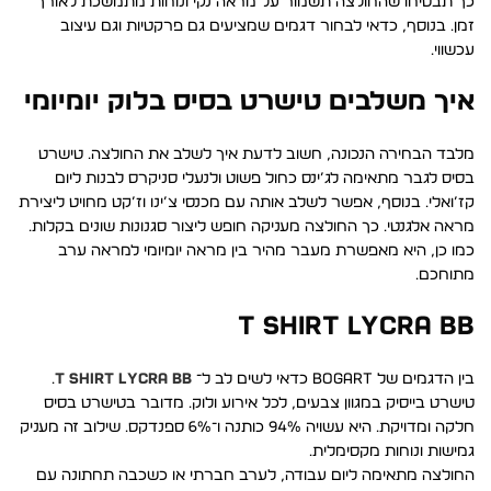
כך תבטיחו שהחולצה תשמור על מראה נקי ונוחות מתמשכת לאורך
זמן. בנוסף, כדאי לבחור דגמים שמציעים גם פרקטיות וגם עיצוב
עכשווי.
איך משלבים טישרט בסיס בלוק יומיומי
מלבד הבחירה הנכונה, חשוב לדעת איך לשלב את החולצה. טישרט
בסיס לגבר מתאימה לג’ינס כחול פשוט ולנעלי סניקרס לבנות ליום
קז’ואלי. בנוסף, אפשר לשלב אותה עם מכנסי צ’ינו וז’קט מחויט ליצירת
מראה אלגנטי. כך החולצה מעניקה חופש ליצור סגנונות שונים בקלות.
כמו כן, היא מאפשרת מעבר מהיר בין מראה יומיומי למראה ערב
מתוחכם.
T SHIRT LYCRA BB
בין הדגמים של BOGART כדאי לשים לב ל־
T SHIRT LYCRA BB
.
טישרט בייסיק במגוון צבעים, לכל אירוע ולוק. מדובר בטישרט בסיס
חלקה ומדויקת. היא עשויה 94% כותנה ו־6% ספנדקס. שילוב זה מעניק
גמישות ונוחות מקסימלית.
החולצה מתאימה ליום עבודה, לערב חברתי או כשכבה תחתונה עם