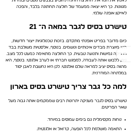
לאמץ את המראה. החולצה החלה להופיע בצבעים נוספים ובגזרות
מגוונות. כך היא יצאה ממעמד של חולצה תחתונה בלבד, והפכה
לאייקון אופנה עולמי.
טישרט בסיס לגבר במאה ה־ 21
כיום מדובר בפריט אופנתי מתקדם. בזכות טכנולוגיות ייצור חדשות,
היא מיוצרת מבדים איכותיים ונושמים. בנוסף, אלסטיות משולבת בבד
מעניקה גמישות ותנועה טבעית. כך החולצה מתאימה כמעט לכל מצב.
ניתן ללבוש אותה לעבודה, למפגש חברתי או לערב אלגנטי. בנוסף, היא
מהווה בסיס יציב למראה שלם ואלגנטי. לכן היא נחשבת לאבן יסוד
במלתחה המודרנית.
למה כל גבר צריך טישרט בסיס בארון
טישרט בסיס לגבר מעניקה יתרונות רבים שממקמים אותה גבוה מעל
שאר הפריטים.
נוחות מקסימלית גם בימים עמוסים במיוחד.
התאמה מושלמת לכל הופעה, קז’ואל או אלגנטית.