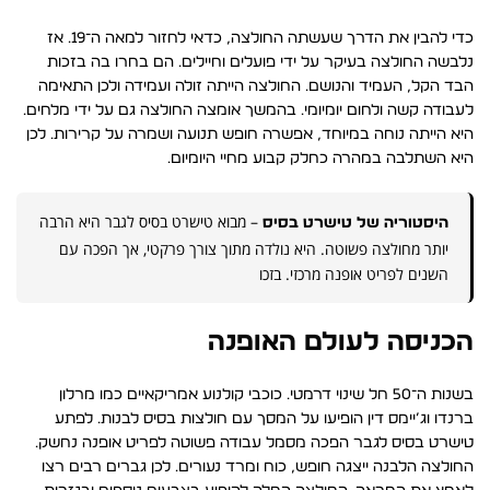
כדי להבין את הדרך שעשתה החולצה, כדאי לחזור למאה ה־19. אז
נלבשה החולצה בעיקר על ידי פועלים וחיילים. הם בחרו בה בזכות
הבד הקל, העמיד והנושם. החולצה הייתה זולה ועמידה ולכן התאימה
לעבודה קשה ולחום יומיומי. בהמשך אומצה החולצה גם על ידי מלחים.
היא הייתה נוחה במיוחד, אפשרה חופש תנועה ושמרה על קרירות. לכן
היא השתלבה במהרה כחלק קבוע מחיי היומיום.
– מבוא טישרט בסיס לגבר היא הרבה
היסטוריה של טישרט בסיס
יותר מחולצה פשוטה. היא נולדה מתוך צורך פרקטי, אך הפכה עם
השנים לפריט אופנה מרכזי. בזכו
הכניסה לעולם האופנה
בשנות ה־50 חל שינוי דרמטי. כוכבי קולנוע אמריקאיים כמו מרלון
ברנדו וג’יימס דין הופיעו על המסך עם חולצות בסיס לבנות. לפתע
טישרט בסיס לגבר הפכה מסמל עבודה פשוטה לפריט אופנה נחשק.
החולצה הלבנה ייצגה חופש, כוח ומרד נעורים. לכן גברים רבים רצו