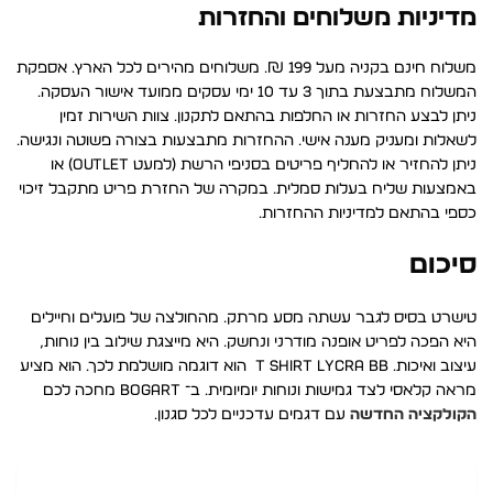
מדיניות משלוחים והחזרות
משלוח חינם בקניה מעל 199 ₪. משלוחים מהירים לכל הארץ. אספקת
המשלוח מתבצעת בתוך 3 עד 10 ימי עסקים ממועד אישור העסקה.
ניתן לבצע החזרות או החלפות בהתאם לתקנון. צוות השירות זמין
לשאלות ומעניק מענה אישי. ההחזרות מתבצעות בצורה פשוטה ונגישה.
ניתן להחזיר או להחליף פריטים בסניפי הרשת (למעט Outlet) או
באמצעות שליח בעלות סמלית. במקרה של החזרת פריט מתקבל זיכוי
כספי בהתאם למדיניות ההחזרות.
סיכום
טישרט בסיס לגבר עשתה מסע מרתק. מהחולצה של פועלים וחיילים
היא הפכה לפריט אופנה מודרני ונחשק. היא מייצגת שילוב בין נוחות,
עיצוב ואיכות. T SHIRT LYCRA BB הוא דוגמה מושלמת לכך. הוא מציע
מראה קלאסי לצד גמישות ונוחות יומיומית. ב־ BOGART מחכה לכם
הקולקציה החדשה
עם דגמים עדכניים לכל סגנון.