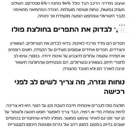
ועיצוב מודרני. הרכב הבד כולל 94% כותנה ו־6% ספנדקס. השילוב
מעניק גמישות, נוחות ונשימה מושלמת. הגזרה המחמיאה מתאימה
לגבר הישראלי שמחפש הופעה מוקפדת אך נינוחה.
איך לבדוק את התפרים בחולצת פולו
תפרים הם מדד מרכזי לאיכות. כדאי לבדוק את השרוולים, הצווארון
והצדדים. תפרים אחידים וצפופים מעידים על הקפדה. חוטים רופפים
או תפירה עקומה עלולים להצביע על איכות ירודה. בנוסף, שימו לב
לתפרי חיזוק בצווארון ובשרוולים, הם מבטיחים שהחולצה תישאר
יציבה לאורך זמן ולא תאבד מהצורה.
נוחות וגזרה, מה צריך לשים לב לפני
רכישה
חולצת פולו לגברים איכותית חייבת לשבת נכון על הגוף. היא לא צריכה
להיות צמודה מדי או רפויה. הבד צריך לאפשר חופש תנועה ולשמור על
קו ישר ונקי גם לאחר שימוש ממושך. מומלץ לוודא שהתפרים בכתפיים
יושבים בדיוק במקום. למגוון רחב של גזרות וסגנונות היכנסו לקטגוריית