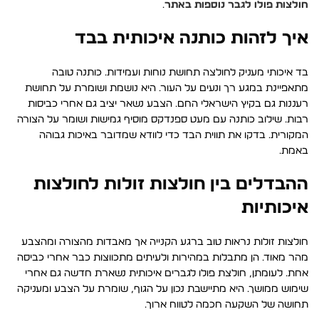
חולצות פולו לגבר נוספות באתר
.
איך לזהות כותנה איכותית בבד
בד איכותי מעניק לחולצה תחושת נוחות ועמידות. כותנה טובה
מתאפיינת במגע רך ונעים על העור. היא נושמת ושומרת על תחושת
רעננות גם בקיץ הישראלי החם. הצבע נשאר יציב גם אחרי כביסות
רבות. שילוב כותנה עם מעט ספנדקס מוסיף גמישות ושומר על הצורה
המקורית. בדקו את תווית הבד כדי לוודא שמדובר באיכות גבוהה
באמת.
ההבדלים בין חולצות זולות לחולצות
איכותיות
חולצות זולות נראות טוב ברגע הקנייה אך מאבדות מהצורה ומהצבע
מהר מאוד. הן מתבלות במהירות ולעיתים מתכווצות כבר אחרי כביסה
אחת. לעומתן, חולצת פולו לגברים איכותית נשארת חדשה גם אחרי
שימוש ממושך. היא מתיישבת נכון על הגוף, שומרת על הצבע ומעניקה
תחושה של השקעה חכמה לטווח ארוך.