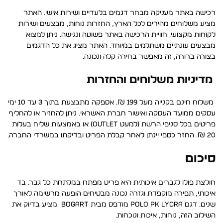
רכישה באתר מעניקה מבחר דגמים בלעדיים ושירות אישי. האתר
מציע משלוחים מהירים לכל הארץ, החזרות נוחות, מבצעים ושירות
לקוחות מקצועי. חוויית הרכישה באתר פשוטה ונגישה. ניתן למצוא
מבצעים עונתיים משתלמים במיוחד. האתר מציג את כל הדגמים
בצורה ברורה, זה מאפשר בחירה קלה ונכונה.
מדיניות משלוחים והחזרות
משלוח חינם בקנייה מעל 199 ₪. אספקה מתבצעת בתוך 3 עד 10 ימי
עסקים ממועד העסקה ואישור חברת האשראי. ניתן להחזיר או להחליף
פריטים בכל סניפי הרשת (למעט Outlet) או באמצעות שליח בעלות
20 ₪. החזר כספי יינתן לאחר קבלת הפריט ובדיקתו במשרדי החברה.
סיכום
חולצת פולו לגברים איכותית היא פריט מפתח במלתחת כל גבר. בד
איכותי, תפירה מוקפדת וגזרה נכונה מבטיחים הופעה מרשימה לאורך
שנים. דגם POLO PK LYCRA מודפס מבית BOGART מציע בדיוק את
השילוב הזה, נוחות, איכות ונוכחות.