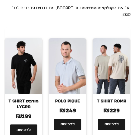
גלו את ה
קולקציה החדשה
של Bogart, עם דגמים עדכניים לכל
סגנון.
T SHIRT ROMA
POLO PIQUE
מודפס T SHIRT
LYCRA
₪249
₪229
₪199
לרכישה
לרכישה
לרכישה