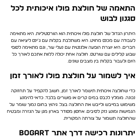
התאמה של חולצת פולו איכותית לכל
סגנון לבוש
היתרון הגדול של חולצת פולו איכותית הוא הוורסטיליות. היא מתאימה
לעבודה עם מכנס מחויט. היא משתלבת בקלות עם ג’ינס ליציאה עם
חברים. היא יוצרת הופעה אלגנטית עם נעלי עור, וגם מתאימה לסופי
שבוע קלילים עם שורטס. חולצה אחת יכולה ללוות אתכם לאורך כל
היום ולעבור בקלות בין מצבים שונים.
איך לשמור על חולצת פולו לאורך זמן
כדי שחולצה איכותית תישמר לאורך זמן, חשוב להקפיד על תחזוקה
נכונה. מומלץ לכבס במים קרים או פושרים בלבד. כדאי להימנע
משימוש במייבש ולייבש את החולצה בצל. גיהוץ בחום נמוך שומר על
הגמישות ומונע נזק לסיבים. אחסון מסודר בארון מגן על הגזרה ומבטיח
שהחולצה תשמור על צורתה המקורית.
יתרונות רכישה דרך אתר BOGART