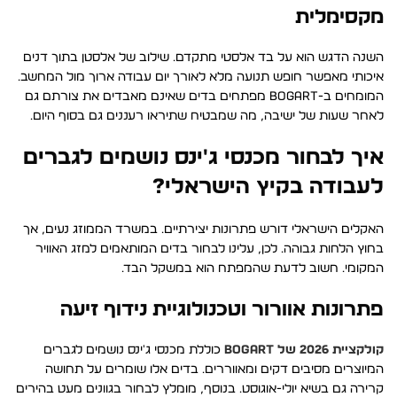
מקסימלית
השנה הדגש הוא על בד אלסטי מתקדם. שילוב של אלסטן בתוך דנים
איכותי מאפשר חופש תנועה מלא לאורך יום עבודה ארוך מול המחשב.
המומחים ב-BOGART מפתחים בדים שאינם מאבדים את צורתם גם
לאחר שעות של ישיבה, מה שמבטיח שתיראו רעננים גם בסוף היום.
איך לבחור מכנסי ג'ינס נושמים לגברים
לעבודה בקיץ הישראלי?
האקלים הישראלי דורש פתרונות יצירתיים. במשרד הממוזג נעים, אך
בחוץ הלחות גבוהה. לכן, עלינו לבחור בדים המותאמים למזג האוויר
המקומי. חשוב לדעת שהמפתח הוא במשקל הבד.
פתרונות אוורור וטכנולוגיית נידוף זיעה
קולקציית 2026 של BOGART
כוללת מכנסי ג'ינס נושמים לגברים
המיוצרים מסיבים דקים ומאווררים. בדים אלו שומרים על תחושה
קרירה גם בשיא יולי-אוגוסט. בנוסף, מומלץ לבחור בגוונים מעט בהירים