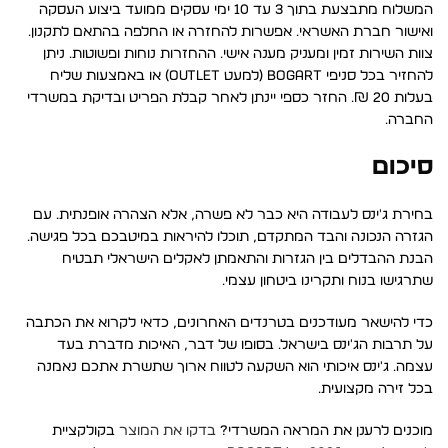
המשלוח מתבצעת בתוך 3 עד 10 ימי עסקים ממועד ביצוע העסקה
ואישור חברת האשראי. אפשרות להחזרה או החלפה בהתאם לתקנון.
צוות השירות זמין ומעניק מענה אישי. ההחזרות נוחות ופשוטות. ניתן
להחזיר בכל סניפי BOGART (למעט OUTLET) או באמצעות שליח
בעלות 20 ₪. החזר כספי יינתן לאחר קבלת הפריט ובדיקת במשרדי
החברה.
סיכום
בחירת ג'ינס לעבודה היא כבר לא פשרה, אלא הצהרה אופנתית. עם
הגזרה הנכונה והבד המתקדם, תוכלו להיראות במיטבכם בכל פגישה.
הבנת ההבדלים בין הגזרות והתאמתן לאקלים הישראלי תבטיח
שתרגישו בנוח ותקרינו ביטחון עצמי.
כדי להישאר מעודכנים בטרנדים האחרונים, כדאי לקרוא את הכתבה
על תרבות הג'ינס בישראל. בסופו של דבר, האיכות מדברת בעד
עצמה. ג'ינס איכותי הוא השקעה לטווח ארוך שתשרת אתכם נאמנה
בכל זירה מקצועית.
מוכנים לרענן את המראה המשרדי?
בדקו את המוצר
בקולקציית