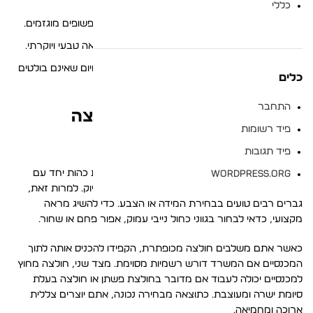
כללי
צבעים אחידים –
שטיפות כהות ואחידות ללא שפשופים מוגזמים.
גימור מט –
ויתור על הברק הסינתטי לטובת מראה טבעי ויוקרתי.
דיוק בפרטים –
כפתורים ורוכסנים באיכות פרימיום שאינם בולטים
כלים
לעין.
התחבר
איך להתאים ג'ינס כהה לחולצה
פיד רשומות
מכופתרת למראה מעונב?
פיד תגובות
אחד השילובים הקלאסיים ביותר הוא ג'ינס בשטיפות כהות יחד עם
WordPress.org
חולצה מכופתרת איכותית. הסוד טמון בניגודיות ובדיוק. למרות זאת,
גברים רבים טועים בבחירת המידה או הצבע. כדי להשיג מראה
מקצועי, כדאי לבחור בגווני כחול נייבי עמוק, אפור פחם או שחור.
כאשר אתם משלבים חולצה מכופתרת, הקפידו להכניס אותה לתוך
המכנסיים אם המשרד דורש רשמיות מסוימת. מצד שני, חולצה מחוץ
למכנסיים יכולה לעבוד אם מדובר בחולצת פשתן או חולצה בעלת
סיומת ישרה ומעוצבת. כתוצאה מבחירה נכונה, אתם יוצרים צללית
ארוכה ומחמיאה.