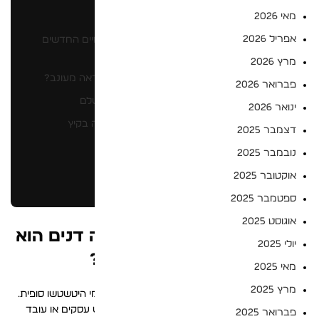
במאמר זה
מאי 2026
אפריל 2026
ג'ינסים לגברים למשרד, למה דנים הוא המכנסיים החדשים
לעבודה?
מרץ 2026
איך להתאים ג'ינס כהה לחולצה מכופתרת למראה מעונב?
פברואר 2026
גזרות ג'ינס מומלצות למראה ביזנס קז'ואל מושלם
ינואר 2026
איך לבחור מכנסי ג'ינס נושמים לגברים לעבודה בקיץ
דצמבר 2025
הישראלי?
נובמבר 2025
יתרונות רכישה באתר BOGART
אוקטובר 2025
סיכום
ספטמבר 2025
אוגוסט 2025
ג'ינסים לגברים למשרד: למה דנים הוא
יולי 2025
המכנסיים החדשים לעבודה?
מאי 2025
מרץ 2025
בשנת 2026, הגבולות בין לבוש פורמלי ללבוש יומיומי היטשטשו סופית.
ג'ינסים לגברים הפכו לפריט חובה בארון של כל איש עסקים או עובד
פברואר 2025