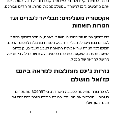
בזכות הקווים הנקיים והגימור האיכותי תקבלו הופעה חדה ובטוחה. אם
אתם מחפשים ג'ינס למשרד שמשלב סמכות ונוחות, זה הדגם עבורכם.
אקססוריז משלימים: מבלייזר לגברים ועד
חגורות תואמות
כדי להפוך את הג'ינס למראה 'מעונב' באמת, מומלץ להוסיף בלייזר
לגברים בגוון נייטרלי. הבלייזר מעניק מסגרת פורמלית למכנסי הדנים.
הוסיפו לכך חגורת עור איכותית התואמת לצבע הנעליים, וקיבלתם
הופעה מנצחת. השקעה בפרטים הקטנים היא זו שמבדילה בין מראה
מרושל למראה של מנכ״ל.
גזרות ג'ינס מומלצות למראה ביזנס
קז'ואל מושלם
לא כל גזרה מתאימה לסביבה משרדית. ב-BOGART מתמקדים
בגזרות שמכבדות את המעמד. בחירת הגזרה חייבת להתבסס על
מבנה הגוף שלך.