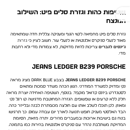
שטיפות כהות וגזרת סלים פיט: השילוב
המנצח
גזרת סלים פיט מחמיאה לקווי הגוף ומעניקה צללית חדה שמתאימה
מאוד לנעלי סניקרס אלגנטיות או לנעלי עור. חשוב לציין כי
גזרות
ג'ינסים לגברים
צריכות להיות מדויקות, לא צמודות מדי ולא רחבות
מדי.
JEANS LEDGER B239 PORSCHE
JEANS LEDGER B239 PORSCHE
בצבע DARK BLUE מציג מראה
נקי ומדויק למשרד המודרני. הגוון הכהה משדר סמכות ומתאים
לסטנדרט ביזנס קז'ואל מוקפד. בנוסף, השטיפה האחידה יוצרת מראה
חלק ללא קרעים או שפשופים. הגזרה המחוטבת מדגישה קו רגל נקי
ומאוזן. לכן תוכלו לשלב אותו עם חולצה מכופתרת לבנה ובלייזר כהה.
הבד האלסטי מעניק חופש תנועה לאורך יום עבודה עמוס. כך תרגישו
בנוח גם בישיבות ארוכות ובמעברים מהירים. יתרה מזאת, הסיומת
המדויקת משתלבת נהדר עם סניקרס אלגנטיות בהירות כמו בתמונה.