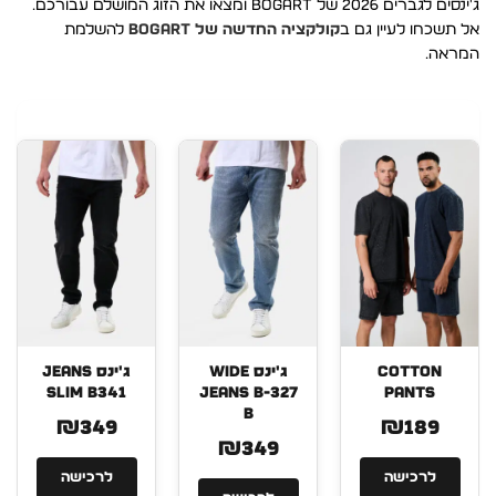
ג'ינסים לגברים 2026 של BOGART ומצאו את הזוג המושלם עבורכם.
אל תשכחו לעיין גם ב
קולקציה החדשה של BOGART
להשלמת
המראה.
COTTON
ג'ינס WIDE
ג'ינס JEANS
SLIM B341
JEANS B-327
PANTS
B
₪349
₪189
₪349
לרכישה
לרכישה