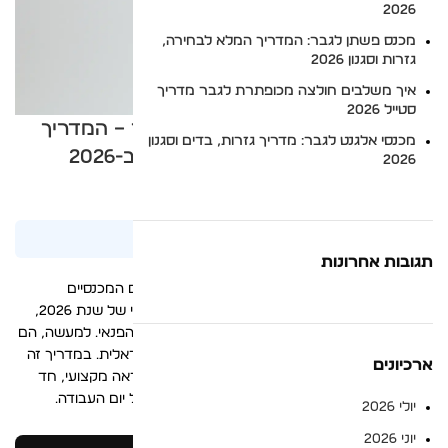
2026
מכנס פשתן לגבר: המדריך המלא לבחירה,
גזרות וסגנון 2026
איך משלבים חולצה מכופתרת לגבר מדריך
סטייל 2026
ג'ינסים לגברים לעבודה במשרד – המדריך
מכנסי אלגנט לגבר: מדריך גזרות, בדים וסגנון
המלא למראה ביזנס קז'ואל ב-2026
2026
SGO
1/07/2026
עודכן לאחרונה:
תגובות אחרונות
האם אי פעם עמדתם מול הארון בבוקר ותהיתם אם המכנסיים
שבחרתם משדרים מספיק סמכות? בעולם המודרני של שנת 2026,
ג'ינסים לגברים
הם כבר מזמן לא רק פריט לשעות הפנאי. למעשה, הם
הפכו לעמוד השדרה של המלתחה המשרדית הישראלית. במדריך זה
ארכיונים
נחשוף כיצד לבחור את הדגם הנכון שיעניק לכם מראה מקצועי, חד
ומרשים, תוך שמירה על נוחות מקסימלית לאורך כל יום העבודה.
יולי 2026
יוני 2026