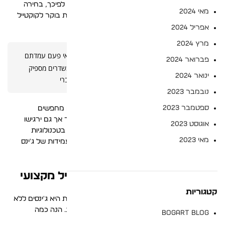
הייטק שמעריך נוחות מבלי להתפשר על מקצועיות. לפיכך, בחירה
מאי 2024
נכונה של דנים איכותי מאפשרת מעבר קל בין ישיבת בוקר לקוקטייל
ערב.
אפריל 2024
מרץ 2024
– האם אי פעם עמדתם
ג'ינסים לגברים למשרד ביזנס קז'ואל
פברואר 2024
מול הארון בבוקר ותהיתם אם המכנסיים שבחרתם משדרים מספיק
ינואר 2024
סמכות? בעולם המודרני של שנת 2026, ג'ינסים לגברי
נובמבר 2023
ספטמבר 2023
בנוסף,
המגמה העולמית
מראה כי הגברים של היום מחפשים
ורסטיליות. הם רוצים מכנסיים שייראו טוב עם בלייזר אך גם ירגישו
אוגוסט 2023
קלילים. בהמשך לכך, המותגים המובילים משקיעים בטכנולוגיות
מאי 2023
טקסטיל שמשלבות מראה של כותנה יוקרתית עם עמידות של ג'ינס
קלאסי.
מגמות 2026: נוחות פוגשת סטייל מקצועי
קטגוריות
השנה אנחנו רואים דגש על 'שקט ויזואלי'. המשמעות היא ג'ינסים ללא
קרעים, עם תפרים נקיים שמשדרים יוקרה מאופקת. הנה כמה
BOGART BLOG
מאפיינים בולטים של המגמה: