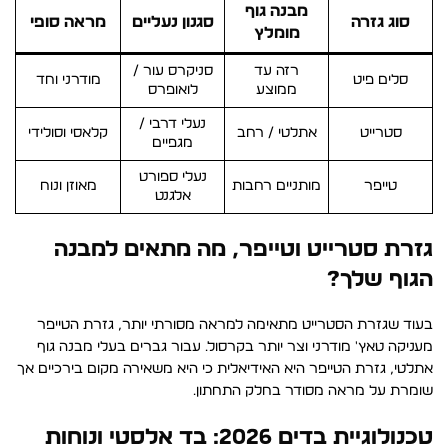
מבנה גוף
סוג גזרה
סגנון נעליים
מראה סופי
מומלץ
רזה עד
סניקרס עור /
סלים פיט
מודרני וחד
ממוצע
לואופרס
נעלי דרבי /
סטרייט
אתלטי / רחב
קלאסי וסולידי
מגפיים
נעלי ספורט
טייפר
מותניים רחבות
מאוזן ונוח
אלגנט
גזרת סטרייט וטייפר, מה מתאים למבנה
הגוף שלך?
בעוד שגזרת הסטרייט מתאימה למראה מסורתי יותר, גזרת הטייפר
מעניקה טאץ' מודרני וצר יותר בקרסול. עבור גברים בעלי מבנה גוף
אתלטי, גזרת הטייפר היא האידיאלית כי היא משאירה מקום בירכיים אך
שומרת על מראה מסודר בחלק התחתון.
טכנולוגיית בדים 2026: בד אלסטי ונוחות