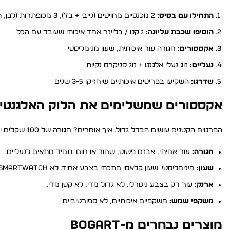
התחילו עם בסיס:
2 מכנסיים מחויטים (נייבי + בז'), 3 מכופתרות (לבן, תכלת, פסים), 2 טישרטים איכותיים, 1 פולו
הוסיפו שכבת עליונה:
ג'קט / בלייזר אחד איכותי שעובד עם הכל
אקססורים:
חגורה עור איכותית, שעון מנימליסטי
נעליים:
זוג נעלי אלגנט + זוג סניקרס נקיות
שדרגו:
השקיעו בפריטים איכותיים שיחזיקו 3-5 שנים
אקססורים שמשלימים את הלוק האלגנטי
הפרטים הקטנים עושים הבדל גדול. איך אומרים? חגורה של 100 שקלים יכולה לשנות לוק של 500 שקלים.
חגורה:
עור אמיתי, אבזם פשוט, שחור או חום. תמיד מתאים לנעליים.
שעון:
מינימליסטי. שעון קלאסי מתכתי בצבע אחיד. לא Smartwatch מפואר עם חליפה.
ארנק:
עור דק בצבע ניטרלי. לא גדול מדי, לא קטן מדי.
משקפי שמש:
משקפיים איכותיים, לא ספורטיביים.
מוצרים נבחרים מ-BOGART