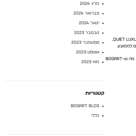
מרץ 2024
פברואר 2024
ינואר 2024
נובמבר 2023
אופנת גברים אלגנט היא לא חליפה ועניבה, היא התחושה של פרטים איכותיים, גזרות מחמיאות והקפדה על הדטיילים. הטרנד המוביל ב-2026 הוא Quiet Luxury,
ספטמבר 2023
ם לממוצע.
אוגוסט 2023
בניגוד לאופנה פורמלית קלאסית, האלגנטיות המודרנית משלבת נוחות עם סטייל. זה לא אומר להראות מבולגנים, זה אומר להראות ממושקים. וזה בדיוק מה ש-BOGART
מאי 2023
קטגוריות
BOGART BLOG
כללי