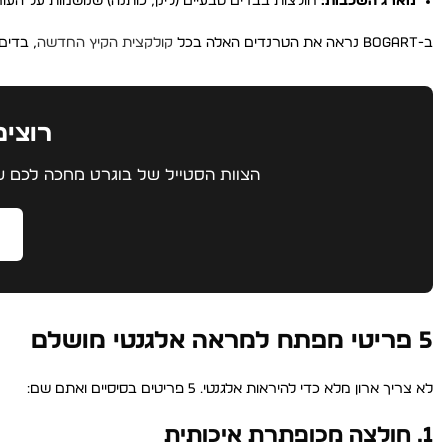
מארג השכבות:
חולצות בבדים טבעיים (לינן, כותנה) שנושמות על העור.
ב-BOGART נראה את הטרנדים האלה בכל
קולקצית הקיץ החדשה
, בדים
רוצי
הצוות הסטייל של בוגרט מחכה לכם עם
5 פריטי מפתח למראה אלגנטי מושלם
לא צריך ארון מלא כדי להיראות אלגנטי. 5 פריטים בסיסיים ואתם שם:
1. חולצה מכופתרת איכותית