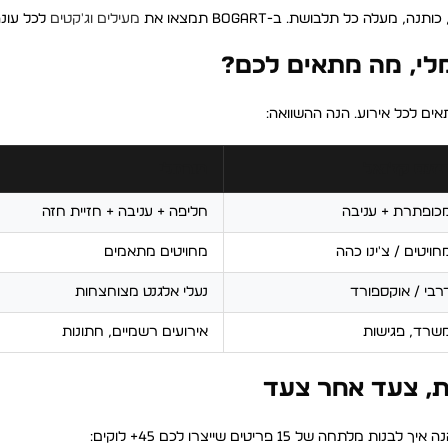
ה כל תלבושת. ב-BOGART תמצאו את
מעילים וג'קטים
לכל עונה
רמלי, מה מתאים לכם?
ים לכל אירוע. הנה ההשוואה:
יזנס קז'ואל
פורמלי
כופתרת + עניבה
חליפה + עניבה + חזיית חזה
חויטים / צ'ינו כהה
מחויטים מתאמים
רבי / אוקספורד
נעלי אלגנט מצוחצחות
שרד, פגישות
אירועים רשמיים, חתונות