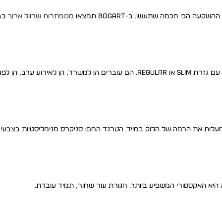
 הכי חכמה שתעשו. ב-BOGART תמצאו
מכופתרות שרוול ארוך
בבד
מכנסיים מחויטים הם המפתח למראה מושקע ומדויק. בבד צמר או פשתן, עם גזרת Slim או Regular. הם עוברים הן למשרד,
ת מעלות את הרמה של הלוק במייד. הטרנד החם: סניקרס מנימליסטיות בצבעים 