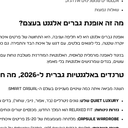
אקססורים שמשלימים את הלוק
שאלות נפוצות
מה זה אופנת גברים אלגנט בעצם?
יוקרה שקטה, בלי לוגואים בולטים, עם דגש על איכות הבד והתפירה. גם 
עושים, בגדים שמרגישים אלגנטיות בלי מאמץ.
טרנדים באלגנטיות גברית ל-2026, מה חם השנה?
השנה מביאה איתה כמה שינויים מעניינים בעולם ה-Smart Casual:
Quiet Luxury שלט:
גוונים ניטרליים (בז', אפור, נייבי, שחור), בדים 
גזרות נינוחות:
Relaxed Fit הוא המלך החדש, מכנסיים ישרים ונוחים שנראים מושקעים.
Capsule Wardrobe:
מלתחה מצומצמת של 15-20 פריטים איכותיים שמשתלבים זה עם זה.