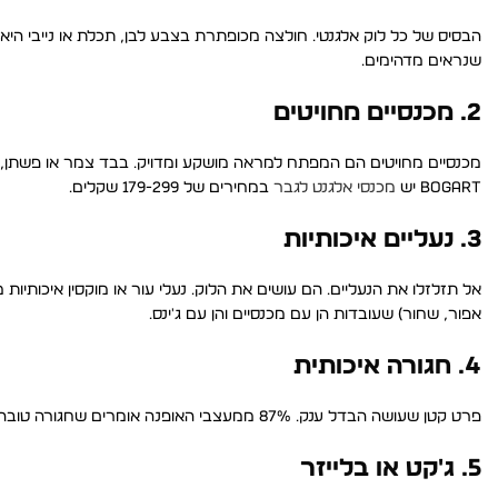
הבסיס של כל לוק אלגנטי. חולצה מכופתרת בצבע לבן, תכלת או נייבי היא ההשקעה
שנראים מדהימים.
2. מכנסיים מחויטים
BOGART יש
מכנסי אלגנט לגבר
במחירים של 179-299 שקלים.
3. נעליים איכותיות
אל תזלזלו את הנעליים. הם עושים את הלוק. נעלי עור או מוקסין איכותיו
אפור, שחור) שעובדות הן עם מכנסיים והן עם ג'ינס.
4. חגורה איכותית
פרט קטן שעושה הבדל ענק. 87% ממעצבי האופנה אומרים שחגורה טובה היא האקססורי המשפיע ביותר. חגורת עור שחור, תמיד עובדת.
5. ג'קט או בלייזר