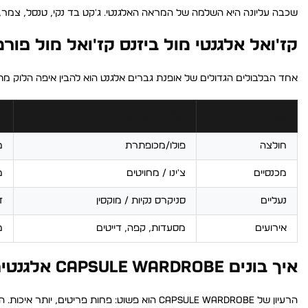
שכבה עליונה היא השלמה של המראה האלגנטי. ג'קט בד נקי, טנסל, צמר, כותנה, מעל
קז'ואל אלגנטי מול ביזנס קז'ואל מול פו
אחד הבלבולים הגדולים של אופנת גברים אלגנט הוא להבין איפה הלוק מתא
קריטריון
קז'ואל אלגנטי
ב
חולצה
פולו/מכופתרת
מ
מכנסיים
צ'ינו / מחויטים
מ
נעליים
סניקרס נקיות / מוקסין
ד
אירועים
מסעדות, קפה, דייטים
מ
איך בונים Capsule Wardrobe אלגנטית, צעד אחר צעד
הרעיון של Capsule Wardrobe הוא פשוט: פחות פריטים, יותר איכות. הנה איך לבנות מלתחה של 15 פריטים שייצרו לכם 45+ לוקים: