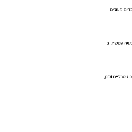
ים מעולים
 הן לאירוע ערב, הן לפגישה עסקית. ב-
ניטרליים (לבן,