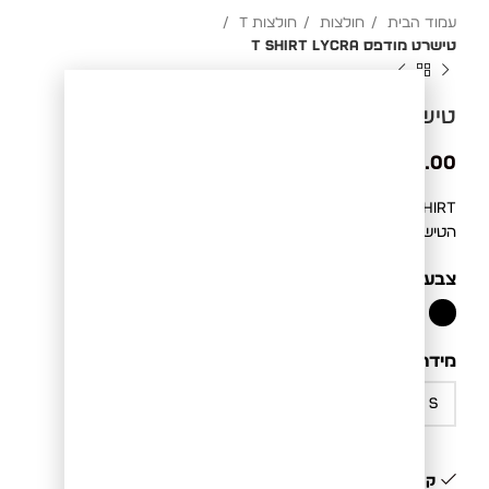
עמוד הבית
חולצות
חולצות T
טישרט מודפס T SHIRT LYCRA
טישרט מודפס T SHIRT LYCRA
₪
99.00
T-SHIRT שחורה עם הדפס מיוחד בגב החולצה ובצווארון
הטישרט "Revolution"
צבע
BLACK
מידה
קיים במלאי