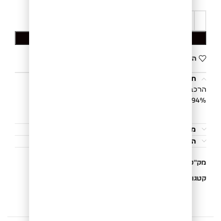
הוספה לסל
הוסף לרשימת המשאלות
תיאור
הרכב הבד:
94% כותנה | 6% ספנדקס
משלוחים והחזרות
הוראות כביסה
מק"ט:
811275040S
קטגוריות:
חולצות
,
חולצות T
,
פרומו
,
קולקציית קיץ