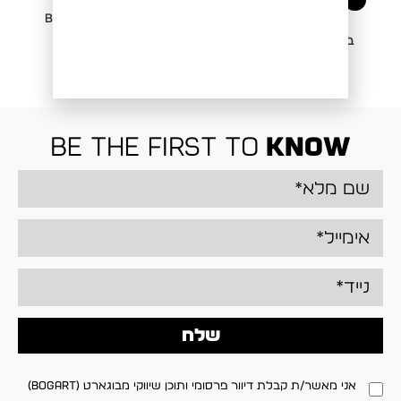
חולצה ש.א BAMBOO C.F
ברמודה ג'ינס צבעוני 207
חולצה
₪
229.00
₪
199.00
be the first to
know
שלח
אני מאשר/ת קבלת דיוור פרסומי ותוכן שיווקי מבוגארט (BOGART)