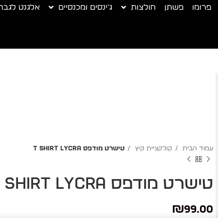
פרומו
פשתן
חולצות
ג'ינסים ומכנסיים
אלגנט לגבר
עמוד הבית
קולקציית קיץ
טישרט מודפס T SHIRT LYCRA
טישרט מודפס T SHIRT LYCRA
₪
99.00