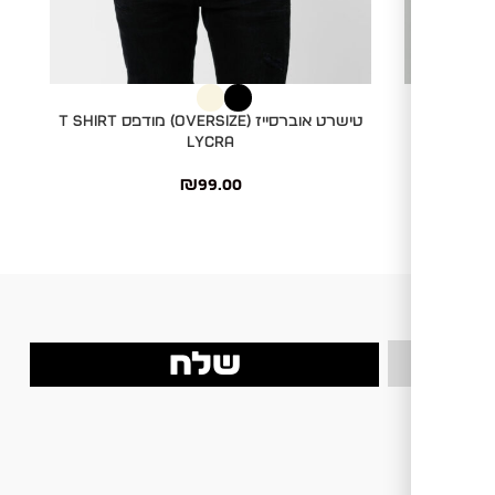
בחר אפשרויות
בחר
טישרט אוברסייז (Oversize) מודפס T SHIRT
LYCRA
₪
99.00
be
שלח