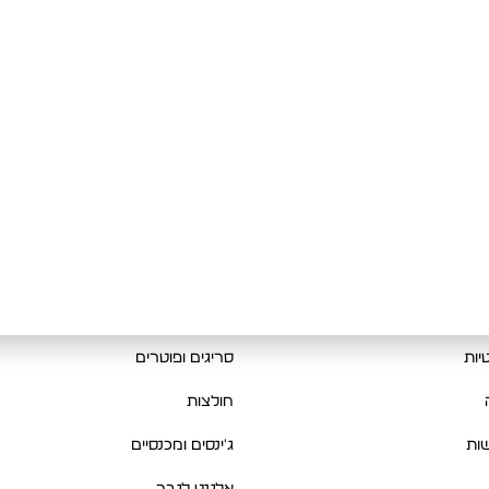
מוצרים
בות
קביעת מדידה לחליפה
New Collection
רות והחלפות
קולקציית חורף
יות
סריגים ופוטרים
חולצות
ות
ג'ינסים ומכנסיים