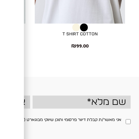
בחר אפשרויות
בחר אפשרויות
T SHIRT COTTON
טי שרט מוד
₪
99.00
ow
אני מאשר/ת קבלת דיוור פרסומי ותוכן שיווקי מבוגארט (BOGART) בדוא"ל ו/או במסרון, בהתאם למדיניות הפרטיות באתר. ניתן לבטל את ההסכמה בכל עת.