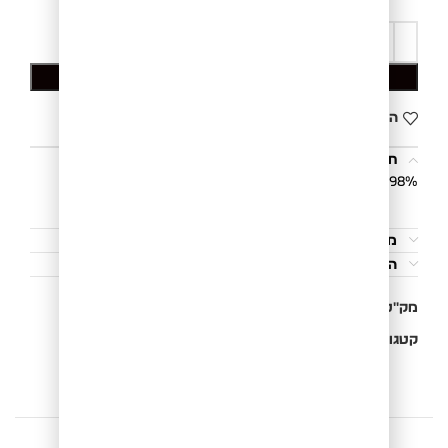
הוספה לסל
הוסף לרשימת המשאלות
תיאור
98% כותנה, 2% לייקרה.
משלוחים והחזרות
הוראות כביסה
מק"ט:
07032704228
קטגוריות:
חדש
,
ג'ינסים
,
ג'ינסים ומכנסיים