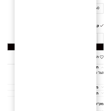
קיים במלאי
הוספה לסל
הוסף לרשימת המשאלות
תיאור
נעל אלגנטית שחורה.
משלוחים והחזרות
הוראות כביסה
מק"ט:
69020404040