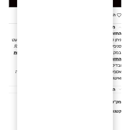
הוספה לסל
הוסף לרשימת המשאלות
משלוחים והחזרות
החזרת פריטים הינה פשוטה, קלה ונוחה.
ניתן להחליף/להחזיר את הפריט בכל סניפי רשת בוגארט (למעט
סניפי Outlet) או באמצעות איסוף ע״י שליח בעלות של 20 ₪.
במקרה של החזרת פריט, תקבלו זיכוי כספי בהתאם ל
מדיניות
החזרות והחלפות
. החזר כספי יושלם לאחר קבלת הפריטים
ובדיקתם במשרדינו.
אספקת המשלוח הינה 3 עד 10 ימי עסקים מיום ביצוע העסקה
ואישור חברת האשראי.
הוראות כביסה
מק"ט:
950249040L
קטגוריות:
ג'ינסים ומכנסיים
,
מכנס דגמ"ח