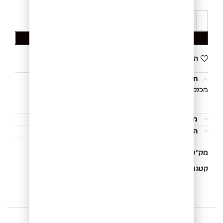
הוספה לסל
הוסף לרשימת המשאלות
תיאור
מכנס דגמ"ח אופנתי מבד כותנה.
משלוחים והחזרות
הוראות כביסה
מק"ט:
07035104028
קטגוריות:
ג'ינסים ומכנסיים
,
מכנס דגמ"ח
,
מכנסיים