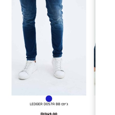
בחר אפשרויות
בחר
ג'ינס LEDGER D057A BB
₪
349.00