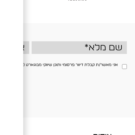
ow
אני מאשר/ת קבלת דיוור פרסומי ותוכן שיווקי מבוגארט (BOGART) בדוא"ל ו/או במסרון, בהתאם למדיניות הפרטיות באתר. ניתן לבטל את ההסכמה בכל עת.