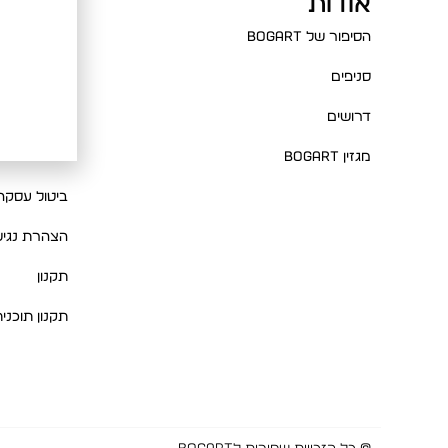
אודות
עזרה
הסיפור של BOGART
שאלות ותשו
סניפים
צור קשר
דרושים
מדיניות החז
מגזין BOGART
מדיניות פרט
ביטול עסקה
הצהרת נגיש
תקנון
תקנון תוכני