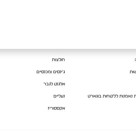
מוצרים
בות
קביעת מדידה לחליפה
New Collection
רות והחלפות
קולקציית חורף
יות
סריגים ופוטרים
חולצות
ות
ג'ינסים ומכנסיים
אלגנט לגבר
ת נאמנות ללקוחות בוגארט
נעליים
אקססוריז