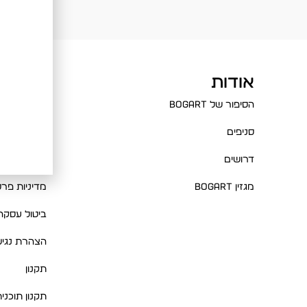
אודות
עזרה
הסיפור של BOGART
שאלות ותשו
סניפים
צור קשר
דרושים
מדיניות החז
מגזין BOGART
מדיניות פרט
ביטול עסקה
הצהרת נגיש
תקנון
תקנון תוכני