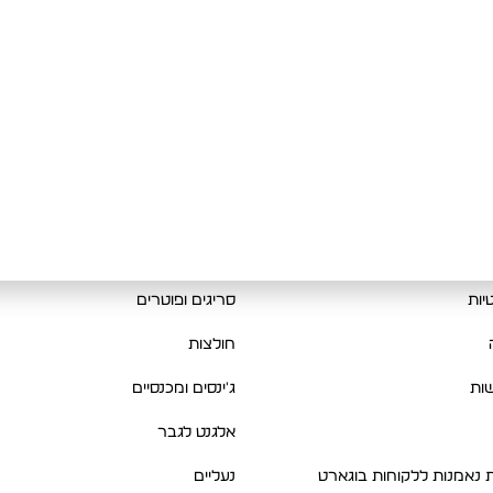
מוצרים
בות
קביעת מדידה לחליפה
New Collection
רות והחלפות
קולקציית חורף
יות
סריגים ופוטרים
חולצות
ות
ג'ינסים ומכנסיים
אלגנט לגבר
ת נאמנות ללקוחות בוגארט
נעליים