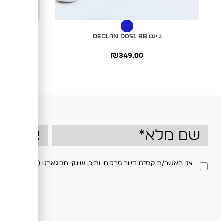
בחר אפשרויות
בחר אפשרויות
ג'ינס DECLAN D051 BB
ג'ינס B-310
₪
349.00
ow
אני מאשר/ת קבלת דיוור פרסומי ותוכן שיווקי מבוגארט (BOGART) בדוא"ל ו/או במסרון, בהתאם למדיניות הפרטיות באתר. ניתן לבטל את ההסכמה בכל עת.