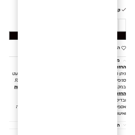
קיים במלאי
הוספה לסל
הוסף לרשימת המשאלות
משלוחים והחזרות
החזרת פריטים הינה פשוטה, קלה ונוחה.
ניתן להחליף/להחזיר את הפריט בכל סניפי רשת בוגארט (למעט
סניפי Outlet) או באמצעות איסוף ע״י שליח בעלות של 20 ₪.
במקרה של החזרת פריט, תקבלו זיכוי כספי בהתאם ל
מדיניות
החזרות והחלפות
. החזר כספי יושלם לאחר קבלת הפריטים
ובדיקתם במשרדינו.
אספקת המשלוח הינה 3 עד 10 ימי עסקים מיום ביצוע העסקה
ואישור חברת האשראי.
הוראות כביסה