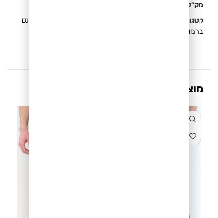
מק"ט:
811462040L
קטגוריות:
New Collection
,
ג'ינסים ומכנסיים
,
חדש
,
מכנס
ברמודה לגבר
,
סטים
מוצרים קשורים