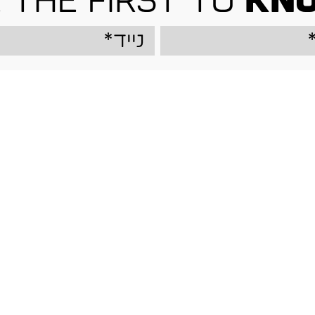
 the first to
kn
מוצרים
בות
קביעת מדידה לחליפה
New Collection