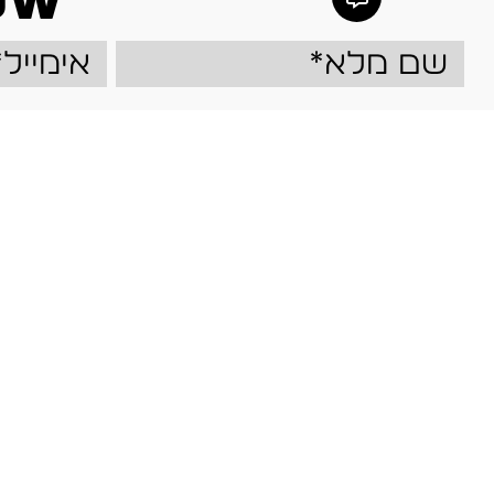
ow
אני מאשר/ת קבלת דיוור פרסומי ותוכן שיווקי מבוגארט (BOGART) בדוא"ל ו/או במסרון, בהתאם למדיניות הפרטיות באתר. ניתן לבטל את ההסכמה בכל עת.
אודות
עזרה
הסיפור של BOGART
שאלות ותשו
סניפים
צור קשר