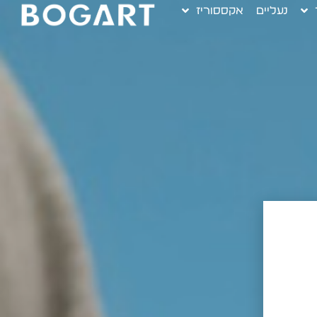
נעליים
אקססוריז