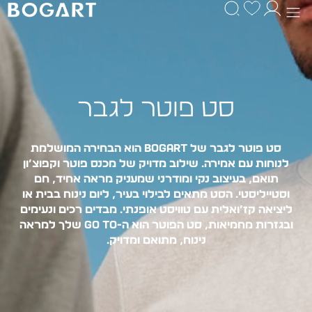
סט פוטר לגבר
סט פוטר לגבר
של BOGART הוא הבחירה המושלמת
לנוחות עם אמירה. שילוב מדויק של מכנס פוטר וקפוצ’ון
תואם, בעיצוב נקי ומודרני שמעניק מראה אחיד, חם
וסטייליסטי. הסט מתאים לבילוי בעיר, ליום נינוח בבית או
ליציאה קז’ואלית עם טוויסט אופנתי. מבדים רכים ונעימים
ובגזרות מחמיאות, סט הפוטר הוא ה-go to שלך למראה
נינוח, מתואם ומדויק.