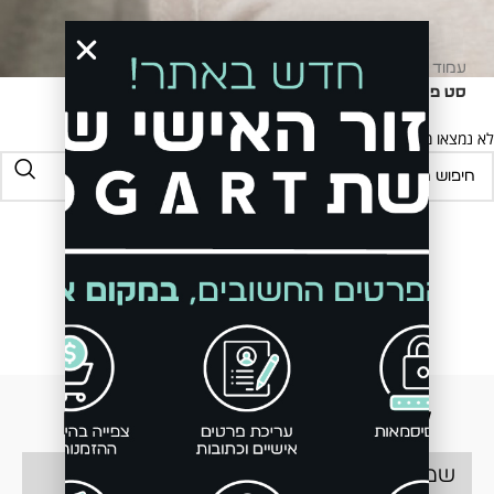
עמוד הבית
קולקציית חורף
סריגים ופוטרים
סט פוטר לגבר
לא נמצאו מוצרים התואמים את בחירתך.
be the first to
know