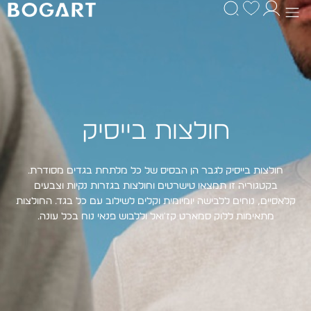
חולצות בייסיק
חולצות בייסיק לגבר הן הבסיס של כל מלתחת בגדים מסודרת.
בקטגוריה זו תמצאו טישרטים וחולצות בגזרות נקיות וצבעים
קלאסיים, נוחים ללבישה יומיומית וקלים לשילוב עם כל בגד. החולצות
מתאימות ללוק סמארט קז'ואל וללבוש פנאי נוח בכל עונה.