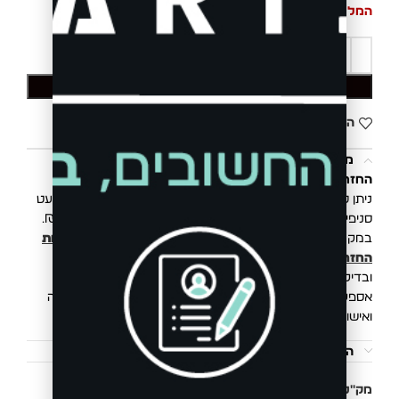
המלאי אזל
הוספה לסל
הוסף לרשימת המשאלות
משלוחים והחזרות
החזרת פריטים הינה פשוטה, קלה ונוחה.
ניתן להחליף/להחזיר את הפריט בכל סניפי רשת בוגארט (למעט
סניפי Outlet) או באמצעות איסוף ע״י שליח בעלות של 20 ₪.
במקרה של החזרת פריט, תקבלו זיכוי כספי בהתאם ל
מדיניות
החזרות והחלפות
. החזר כספי יושלם לאחר קבלת הפריטים
ובדיקתם במשרדינו.
אספקת המשלוח הינה 3 עד 10 ימי עסקים מיום ביצוע העסקה
ואישור חברת האשראי.
הוראות כביסה
מק"ט:
74001935329