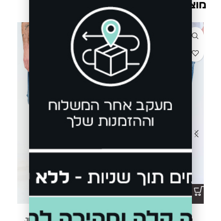
מוצרים קשורים
ג'ינס DECLAN D051 BB
ג'ינס JEANS JOGG B-310