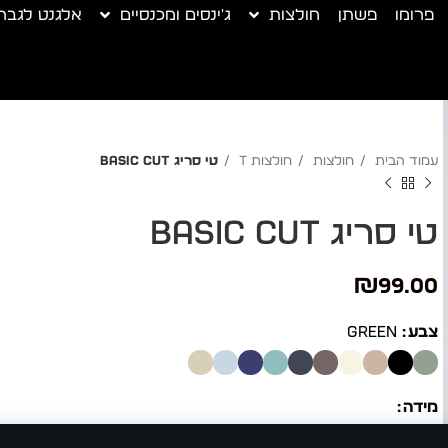
פרומו
פשתן
חולצות
ג'ינסים ומכנסיים
אלגנט לגבר
עמוד הבית
חולצות
חולצות T
טי סריג Basic cut
טי סריג Basic cut
₪
99.00
צבע
GREEN
מידה