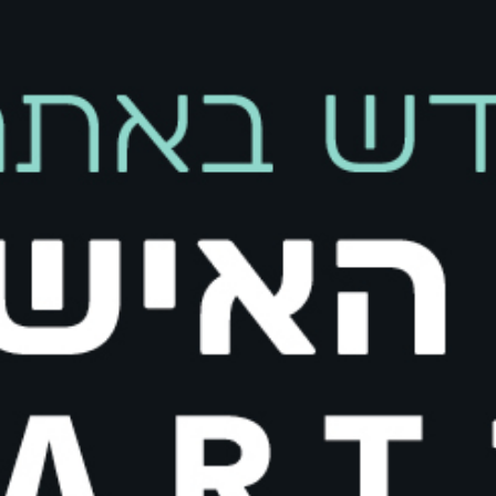
קיים במלאי
הוספה 
הוסף לרשימת המשאלות
משלוחים והחזרות
החזרת פריטים הינה פשוטה, קלה ונוחה.
ניתן להחליף/להחזיר את הפריט בכל סניפי רשת בוגארט (למעט סניפי Outlet) או באמצעות איסוף ע״י שליח בעלות של 20 ₪.
במקרה של החזרת פריט, תקבלו זיכוי כספי בהתאם ל
מדיניות החזרות ו
במשרדינו.
אספקת המשלוח הינה 3 עד 10 ימי עסקים מיום ביצוע העסקה ואישור חברת האשראי.
הוראות כביסה
מק"ט:
811478337L
קטגוריות:
New Collection
,
חדש
,
חולצות
,
חולצות T
,
חולצות בייסיק