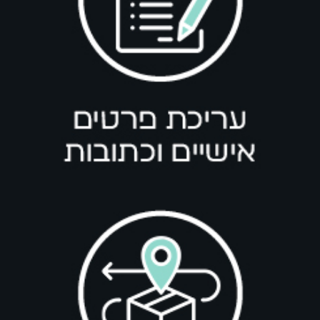
בחר אפשרויות
ג'ינס JOGG לייקרה
ג'ינס LEDGER B227 MOON
₪
349.00
₪
259.00