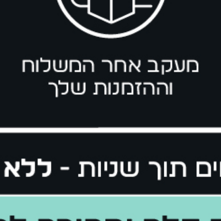
 the first to
kn