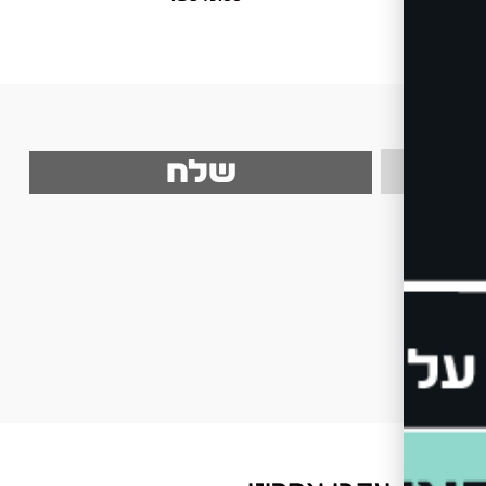
be
שלח