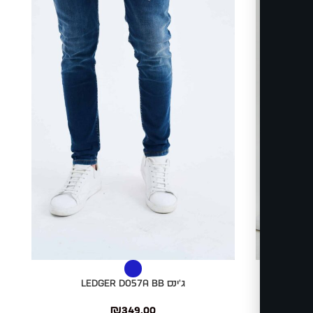
בחר אפשרויות
בחר
ג'ינס LEDGER D057A BB
₪
349.00