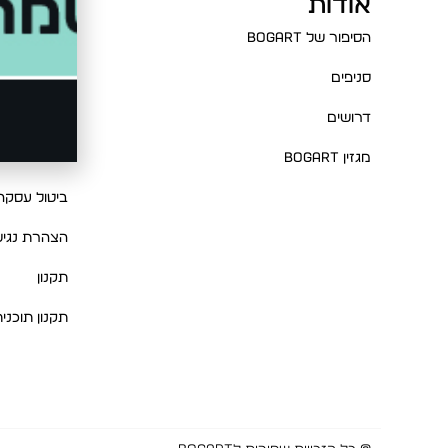
אודות
עזרה
הסיפור של BOGART
שאלות ותשו
סניפים
צור קשר
דרושים
מדיניות החז
מגזין BOGART
מדיניות פרט
ביטול עסקה
הצהרת נגיש
תקנון
תקנון תוכני