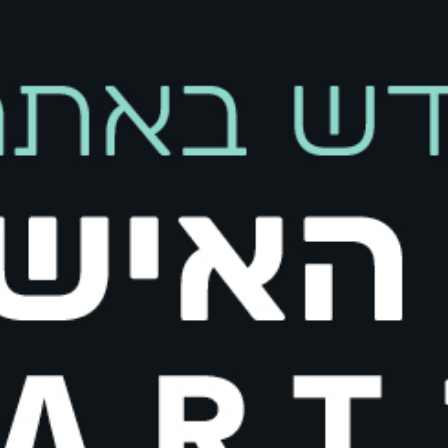
קיים במלאי
הוספה 
הוסף לרשימת המשאלות
משלוחים והחזרות
החזרת פריטים הינה פשוטה, קלה ונוחה.
ניתן להחליף/להחזיר את הפריט בכל סניפי רשת בוגארט (למעט סניפי Outlet) או באמצעות איסוף ע״י שליח בעלות של 20 ₪.
במקרה של החזרת פריט, תקבלו זיכוי כספי בהתאם ל
מדיניות החזרות ו
במשרדינו.
אספקת המשלוח הינה 3 עד 10 ימי עסקים מיום ביצוע העסקה ואישור חברת האשראי.
הוראות כביסה
מק"ט:
811478364L
קטגוריות:
חדש
,
New Collection
,
חולצות
,
חולצות T
,
חולצות בייסיק