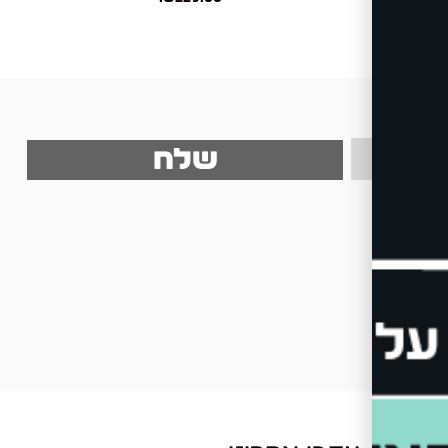
be
שלח