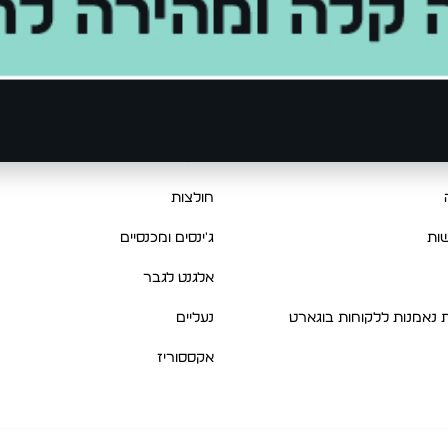
מוצרים
בות
קביעת מדידה לחליפה
New Collection
רות והחלפות
קולקציית חורף
יות
סריגים ופוטרים
חולצות
ות
ג'ינסים ומכנסיים
אלגנט לגבר
ת נאמנות ללקוחות בוגארט
נעליים
אקססוריז