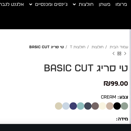
פרומו
פשתן
חולצות
ג'ינסים ומכנסיים
אלגנט לגבר
עמוד הבית
חולצות
חולצות T
טי סריג Basic cut
טי סריג Basic cut
₪
99.00
צבע
CREAM
מידה