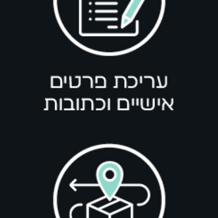
בחר אפשרויות
 LEDGER B250 BB
חולצה ש.א BAMBOO C.F
₪
229.00
₪
349.00