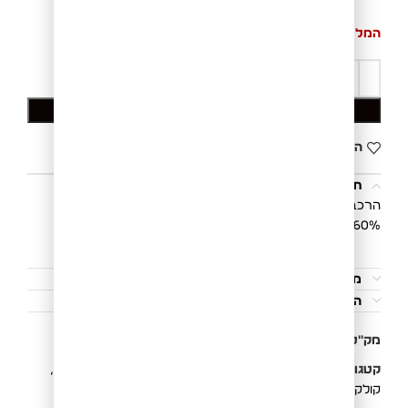
המלאי אזל
הוספה לסל
הוסף לרשימת המשאלות
תיאור
הרכב הבד:
60% כותנה | 40% פוליאסטר
משלוחים והחזרות
הוראות כביסה
מק"ט:
080753364L
קטגוריות:
New Collection
,
חולצות
,
חולצות מכופתרות
,
קולקציית חורף