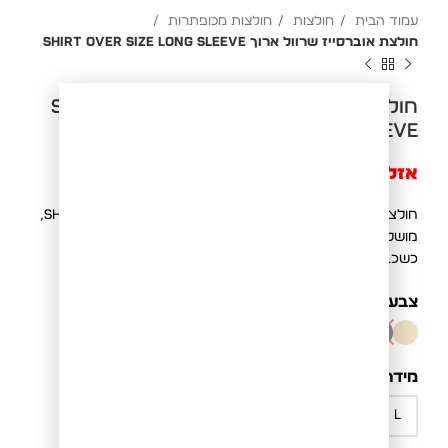
עמוד הבית
חולצות
חולצות מכופתרות
חולצת אוברסייז שרוול ארוך SHIRT Over Size long sleeve
חולצת אוברסייז שרוול ארוך SHIRT Over
Size long sleeve
אזל מהמלאי
חולצת אוברסייז שרוול ארוך SHIRT Over Size long sleeve,
מושלמת לחורף, כחולצה מכופתרת שעומדת בפני עצמה, או
כשכבה עליונה משלימה עם חולצת טישרט
צבע
CREAM
מידה