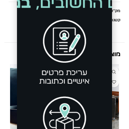
מק"ט:
39001132642
קטגוריות:
אקססוריז
,
חגורות
מוצרים קשורים