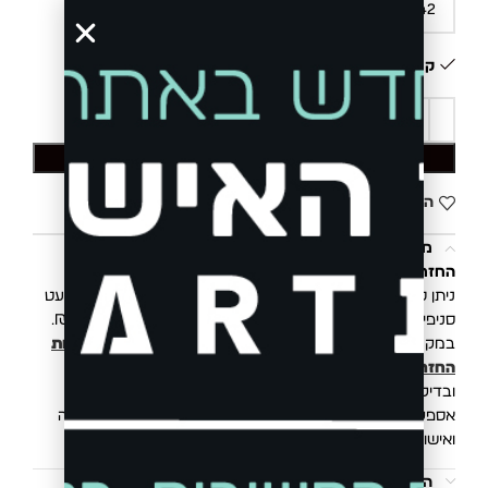
קיים במלאי
הוספה לסל
הוסף לרשימת המשאלות
משלוחים והחזרות
החזרת פריטים הינה פשוטה, קלה ונוחה.
ניתן להחליף/להחזיר את הפריט בכל סניפי רשת בוגארט (למעט
סניפי Outlet) או באמצעות איסוף ע״י שליח בעלות של 20 ₪.
במקרה של החזרת פריט, תקבלו זיכוי כספי בהתאם ל
מדיניות
החזרות והחלפות
. החזר כספי יושלם לאחר קבלת הפריטים
ובדיקתם במשרדינו.
אספקת המשלוח הינה 3 עד 10 ימי עסקים מיום ביצוע העסקה
ואישור חברת האשראי.
הוראות כביסה