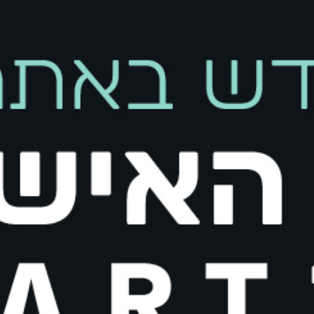
קיים במלאי
הוספה 
הוסף לרשימת המשאלות
משלוחים והחזרות
החזרת פריטים הינה פשוטה, קלה ונוחה.
ניתן להחליף/להחזיר את הפריט בכל סניפי רשת בוגארט (למעט סניפי Outlet) או באמצעות איסוף ע״י שליח בעלות של 20 ₪.
במקרה של החזרת פריט, תקבלו זיכוי כספי בהתאם ל
מדיניות החזרות ו
במשרדינו.
אספקת המשלוח הינה 3 עד 10 ימי עסקים מיום ביצוע העסקה ואישור חברת האשראי.
הוראות כביסה
מק"ט:
95025304029
קטגוריות:
New Collection
,
ג'ינסים
,
ג'ינסים ומכנסיים