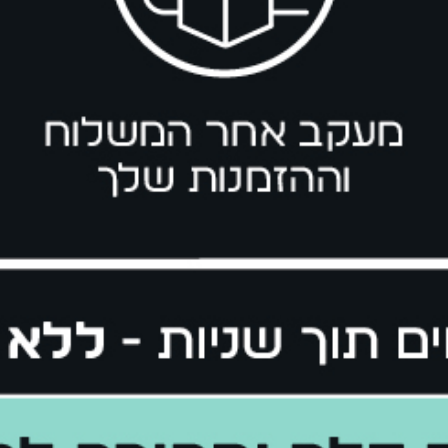
 the first to
kn