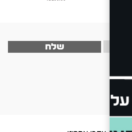
be
שלח