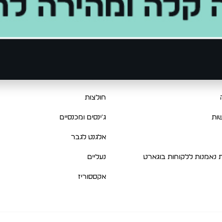
מוצרים
בות
קביעת מדידה לחליפה
New Collection
רות והחלפות
קולקציית חורף
יות
סריגים ופוטרים
חולצות
ות
ג'ינסים ומכנסיים
אלגנט לגבר
ת נאמנות ללקוחות בוגארט
נעליים
אקססוריז