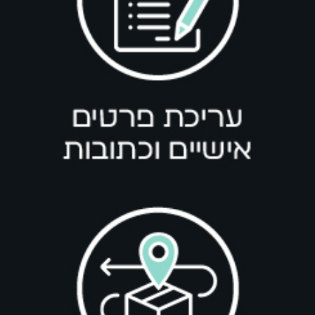
בחר אפשרויות
LAT
ג'ינס LEDGAR B280
₪
349.00
₪
349.00