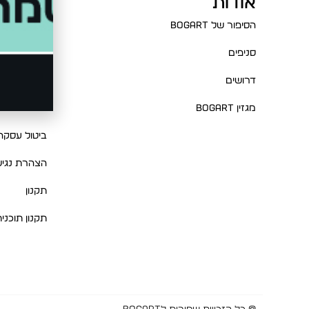
אודות
עזרה
הסיפור של BOGART
שאלות ותשו
סניפים
צור קשר
דרושים
מדיניות החז
מגזין BOGART
מדיניות פרט
ביטול עסקה
הצהרת נגיש
תקנון
תקנון תוכני