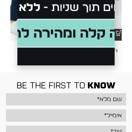
ג'ינס JEANS JOGG B-310
ג'ינס LEDGAR B280
₪
349.00
₪
349.00
be the first to
know