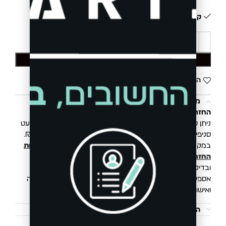
קיים במלאי
הוספה לסל
הוסף לרשימת המשאלות
משלוחים והחזרות
החזרת פריטים הינה פשוטה, קלה ונוחה.
ניתן להחליף/להחזיר את הפריט בכל סניפי רשת בוגארט (למעט
סניפי Outlet) או באמצעות איסוף ע״י שליח בעלות של 20 ₪.
במקרה של החזרת פריט, תקבלו זיכוי כספי בהתאם ל
מדיניות
החזרות והחלפות
. החזר כספי יושלם לאחר קבלת הפריטים
ובדיקתם במשרדינו.
אספקת המשלוח הינה 3 עד 10 ימי עסקים מיום ביצוע העסקה
ואישור חברת האשראי.
הוראות כביסה