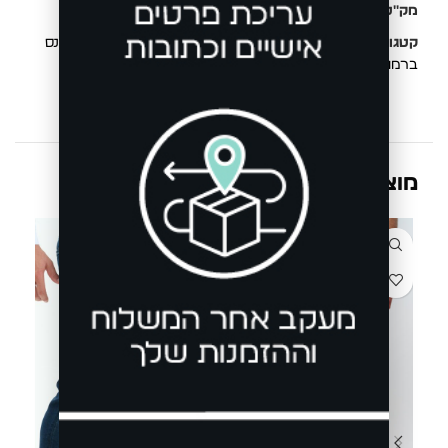
מק"ט:
811470364L
קטגוריות:
חדש
,
New Collection
,
ג'ינסים ומכנסיים
,
מכנס
ברמודה לגבר
,
סטים
מוצרים קשורים