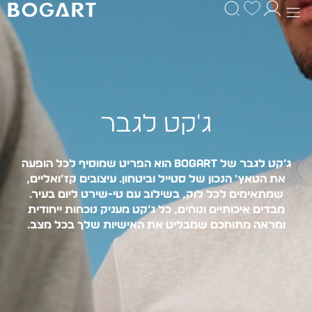
ג'קט לגבר
ג׳קט לגבר
של BOGART הוא הפריט שמוסיף לכל הופעה
את הטאץ' הנכון של סטייל וביטחון. עיצובים קז׳ואליים,
שמתאימים לכל לוק, בשילוב עם טי-שירט ליום בעיר.
מבדים איכותיים ונוחים, כל ג׳קט מעניק נוכחות ייחודית
ומראה מתוחכם שמבליט את האישיות שלך בכל מצב.