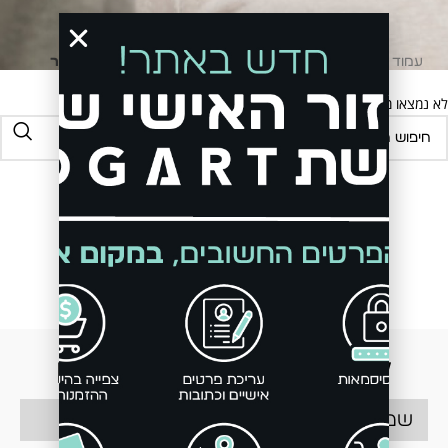
עמוד הבית
קולקציית חורף
מעילים וג'קטים
ג'קט לגבר
לא נמצאו מוצרים התואמים את בחירתך.
be the first to
know