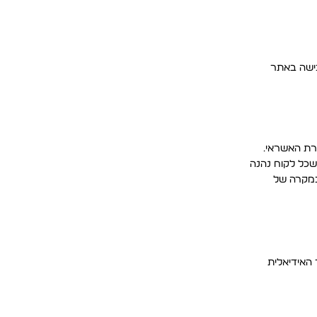
כישה באתר
יצוע העסקה ואישור חברת האשראי.
שכל לקוח נהנה
 בכל סניפי רשת בוגארט (למעט סניפי Outlet) או באמצעות איסוף ע״י שליח בעלות של 20 ₪. במקרה של
 האידיאלית