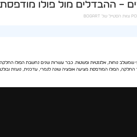
ם – ההבדלים מול פולו מודפסת
Po
צוות הסטייל של BOGART
ני שמשלב נוחות, אלגנטיות ופשטות. כבר עשרות שנים נחשבת הפולו החלקה
לצד החלקה, הפולו המודפסת מציעה אופציה שונה לגמרי, עדכנית, נועזת ובולט