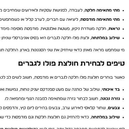
מתי מתאימה חלקה
, לעבודה, לפגישות עסקיות ולאירועים שמחייבים 
מתי מתאימה מודפסת
, ליציאה עם חברים, לערב קליל או כשמחפשים ס
נראות
, חלקה משדרת ניקיון, פשטות ואלגנטיות. מודפסת מוסיפה מימד 
שילוב במלתחה
, ולצת פולו חלקה לגברים היא בסיס אוניברסלי שניתן
מי שמחפש מראה מאוזן כדאי שיחזיק את שני הסגנונות בארון. החלקה תשמ
טיפים לבחירת חולצת פולו לגברים
כאשר בוחרים חולצת פולו חלקה לגברים או מודפסת, חשוב לשים לב לכמה
בד איכותי
, שילוב של כותנה עם מעט ספנדקס יעניק נוחות, גמישות ואוור
גזרה נכונה
, חשוב לבחור גזרה שמתאימה למבנה הגוף ומחמיאה לו.
צבעים
, שחור קלאסי לאירוע ערב, צבעים בהירים ליום קיץ, והדפסים ל
שילוב במלתחה
, כדאי להחזיק גם חולצות חלקות וגם מודפסות כדי 