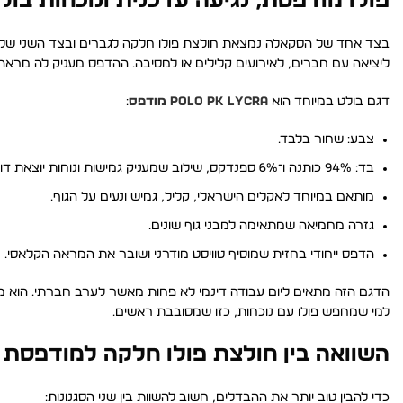
פולו מודפסת, נגיעה עדכנית ונוכחות בול
בצד אחד של הסקאלה נמצאת חולצת פולו חלקה לגברים ובצד השני של 
ליציאה עם חברים, לאירועים קלילים או למסיבה. ההדפס מעניק לה מראה מ
דגם בולט במיוחד הוא
POLO PK LYCRA
מודפס
:
צבע: שחור בלבד.
בד: 94% כותנה ו־6% ספנדקס, שילוב שמעניק גמישות ונוחות יוצאת דופן.
מותאם במיוחד לאקלים הישראלי, קליל, גמיש ונעים על הגוף.
גזרה מחמיאה שמתאימה למבני גוף שונים.
הדפס ייחודי בחזית שמוסיף טוויסט מודרני ושובר את המראה הקלאסי.
הדגם הזה מתאים ליום עבודה דינמי לא פחות מאשר לערב חברתי. הוא 
למי שמחפש פולו עם נוכחות, כזו שמסובבת ראשים.
השוואה בין חולצת פולו חלקה למודפסת
כדי להבין טוב יותר את ההבדלים, חשוב להשוות בין שני הסגנונות: