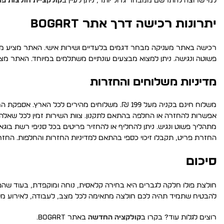
למי שרוצה להתרשם ממבחר גדול יותר, ניתן לעיין ב
קולקציית חולצות פו
יתרונות רכישה דרך אתר Bogart
רכישה באתר מעניקה מבחר דגמים בלעדיים ושירות אישי. האתר מציע משל
פשוטה ונגישה. ניתן למצוא מבצעים עונתיים משתלמים במיוחד. האתר מצי
מדיניות משלוחים והחזרות
אפשרות להחזרה או החלפה בהתאם לתקנון. צוות השירות זמין לכל שאלה
החזרת פריט, תקבלו זיכוי כספי בהתאם למדיניות החזרות והחלפות. החזר
סיכום
חולצת פולו חלקה לגברים היא בחירה קלאסית, נוחה ומוקפדת, בעוד שהפול
להבטיח שתמיד תהיה לכם חולצה מתאימה לכל מצב, לעבודה, לאירוע מש
רוצים לגלות עוד? בקרו ב
קולקציה החדשה
באתר BOGART.