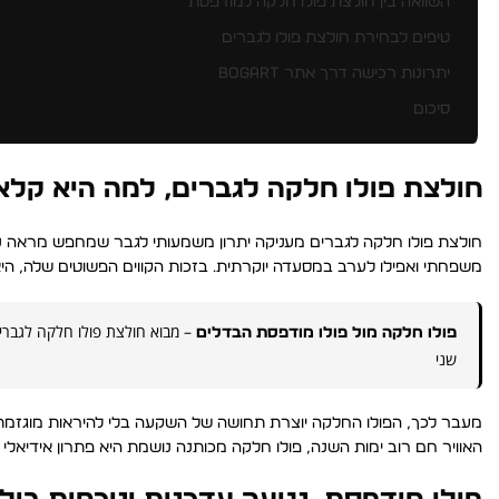
השוואה בין חולצת פולו חלקה למודפסת
טיפים לבחירת חולצת פולו לגברים
יתרונות רכישה דרך אתר Bogart
סיכום
חולצת פולו חלקה לגברים, למה היא קלא
חולצת פולו חלקה לגברים מעניקה יתרון משמעותי לגבר שמחפש מראה נקי
משפחתי ואפילו לערב במסעדה יוקרתית. בזכות הקווים הפשוטים שלה, ה
– מבוא חולצת פולו חלקה לגברים
פולו חלקה מול פולו מודפסת הבדלים
שני
מעבר לכך, הפולו החלקה יוצרת תחושה של השקעה בלי להיראות מוגזמת. ג
האוויר חם רוב ימות השנה, פולו חלקה מכותנה נושמת היא פתרון אידיאלי לשי